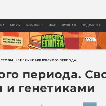
оздавались «Страшилы»:
«Одиссея» Нолана: что эт
, без которого не было
фильм сделал с Гомером и
ластелина колец»
Древней Грецией
УКА
МИРЫ
КОМИКСЫ
ФАН
ЖУРНАЛ
ПОДКАСТЫ
АСТОЛЬНЫЕ ИГРЫ
#
ПАРК ЮРСКОГО ПЕРИОДА
го периода. Сво
 и генетиками