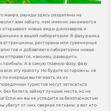
о жанра, раунды здесь разделены на 
зволит вам забыть, чем именно занимаются 
е открывают новые виды динозавров и 
дильник в вашей лаборатории. В фазу рынка 
а аттракционы, рестораны или сувенирные 
алистов и добавляете лаборатории новые 
ы отправятся, наконец, разводить 
 прибыль. А в самую главную фазу, фазу 
 всю эту красоту. Но будьте осторожны, не 
 по очереди вытягивать их из 
порядочных туристов могут затесаться 
 без билета, займут лучшие места, но не 
! Если же вы не уследите за безопасностью 
 убегут от них, сверкая пятками, а вот кто-