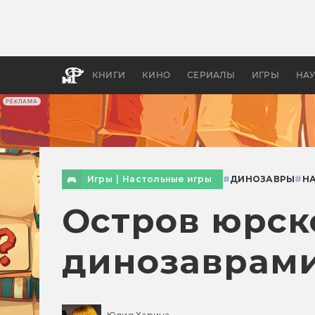
Как с
фильм
бы «В
КНИГИ
КИНО
СЕРИАЛЫ
ИГРЫ
НА
РЕКЛАМА
Игры
|
Настольные игры
#
ДИНОЗАВРЫ
#
Н
Остров юрско
динозаврами
Юлия Харина