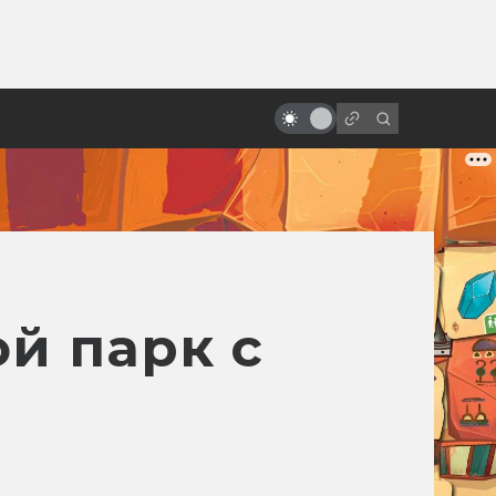
от
Фильмы по Лавкрафту. Про
Ктулху и не только
й парк с