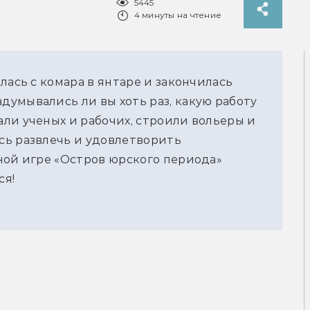
5445
4 минуты на чтение
лась с комара в янтаре и закончилась
умывались ли вы хоть раз, какую работу
ли ученых и рабочих, строили вольеры и
сь развлечь и удовлетворить
ной игре «Остров юрского периода»
ся!