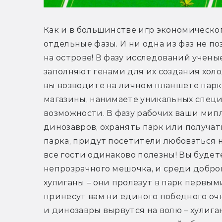
Как и в большинстве игр экономическог
отдельные фазы. И ни одна из фаз не по
на острове! В фазу исследований учены
заполняют генами для их создания холо
вы возводите на личном планшете парк
магазины, нанимаете уникальных специ
возможности. В фазу рабочих ваши мипл
динозавров, охранять парк или получать
парка, придут посетители любоваться на
все гости одинаково полезны! Вы будете
непрозрачного мешочка, и среди добро
хулиганы – они пролезут в парк первыми,
принесут вам ни единого победного очка
и динозавры вырвутся на волю – хулиганы