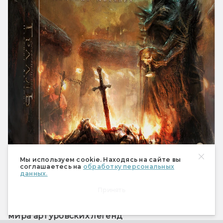
Мы используем cookie. Находясь на сайте вы
соглашаетесь на
обработку персональных
данных.
Принять
Коротко:
 ролевая игра в мрачной версии 
мира артуровских легенд