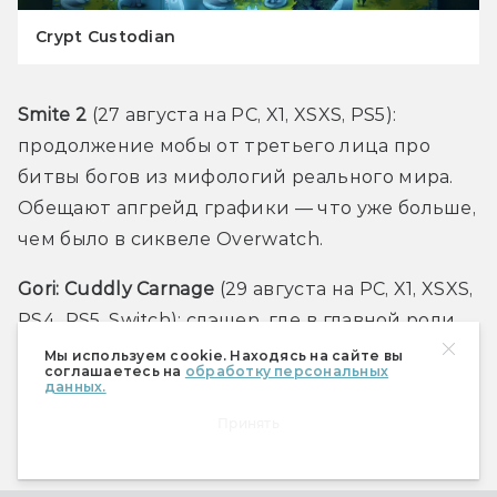
Crypt Custodian
Smite 2
 (27 августа на PC, X1, XSXS, PS5): 
продолжение мобы от третьего лица про 
битвы богов из мифологий реального мира. 
Обещают апгрейд графики — что уже больше, 
чем было в сиквеле Overwatch.
Gori: Cuddly Carnage
 (29 августа на PC, X1, XSXS, 
PS4, PS5, Switch): слэшер, где в главной роли 
кот на скейте — ему нужно жестоко 
Мы используем cookie. Находясь на сайте вы
соглашаетесь на
обработку персональных
расчленять армию мутировавших игрушек в 
данных.
мире, в котором человечество уже успело 
Принять
сгинуть.