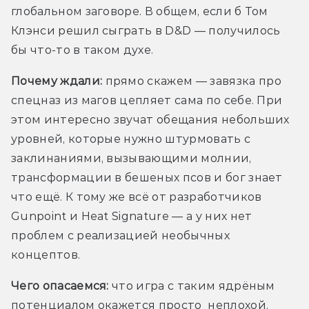
глобальном заговоре. В общем, если б Том 
Клэнси решил сыграть в D&D — получилось 
бы что-то в таком духе. 
Почему ждали:
прямо скажем — завязка про 
спецназ из магов цепляет сама по себе. При 
этом интересно звучат обещания небольших 
уровней, которые нужно штурмовать с 
заклинаниями, вызывающими молнии, 
трансформации в бешеных псов и бог знает 
что ещё. К тому же всё от разработчиков 
Gunpoint и Heat Signature — а у них нет 
проблем с реализацией необычных 
концептов.
Чего опасаемся: 
что игра с таким ядрёным 
потенциалом окажется просто  неплохой.