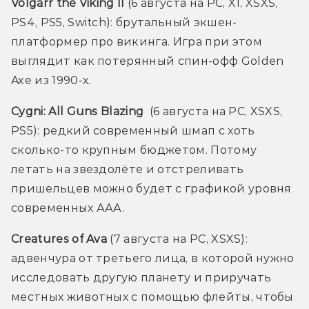
Volgarr the Viking II 
(6 августа на PC, X1, XSXS, 
PS4, PS5, Switch): брутальный экшен-
платформер про викинга. Игра при этом 
выглядит как потерянный спин-офф Golden 
Axe из 1990-х.
Cygni: All Guns Blazing
  (6 августа на PC, XSXS, 
PS5): редкий современный шмап с хоть 
сколько-то крупным бюджетом. Потому 
летать на звездолёте и отстреливать 
пришельцев можно будет с графикой уровня 
современных ААА.
Creatures of Ava
 (7 августа на PC, XSXS): 
адвенчура от третьего лица, в которой нужно 
исследовать другую планету и приручать 
местных животных с помощью флейты, чтобы 