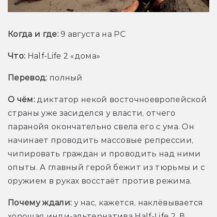
Когда и где:
 9 августа на PC
Что:
Half-Life 2 «дома»
Перевод:
 полный
О чём:
 диктатор некой восточноевропейской 
страны уже засиделся у власти, отчего 
паранойя окончательно свела его с ума. Он 
начинает проводить массовые репрессии, 
чипировать граждан и проводить над ними 
опыты. А главный герой бежит из тюрьмы и с 
оружием в руках восстаёт против режима.
Почему ждали:
у нас, кажется, наклёвывается 
хорошая инди-альтернатива Half-Life 2. В 