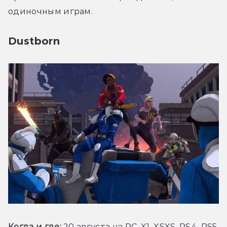
одиночным играм.
Dustborn
Когда и где: 
20 августа на PC, X1, XSXS, PS4, PS5