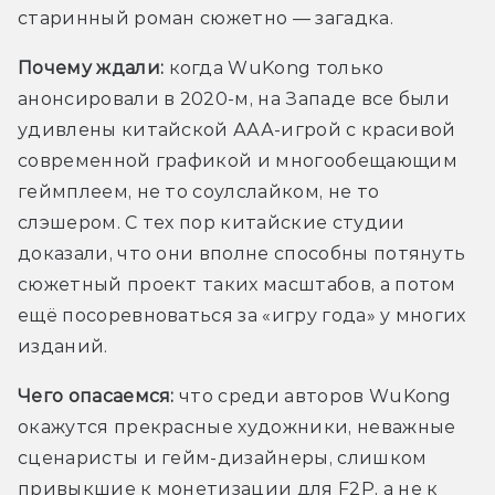
старинный роман сюжетно — загадка.
Почему ждали:
когда WuKong только 
анонсировали в 2020-м, на Западе все были 
удивлены китайской ААА-игрой с красивой 
современной графикой и многообещающим 
геймплеем, не то соулслайком, не то 
слэшером. С тех пор китайские студии 
доказали, что они вполне способны потянуть 
сюжетный проект таких масштабов, а потом 
ещё посоревноваться за «игру года» у многих 
изданий. 
Чего опасаемся:
 что среди авторов WuKong 
окажутся прекрасные художники, неважные 
сценаристы и гейм-дизайнеры, слишком 
привыкшие к монетизации для F2P, а не к 