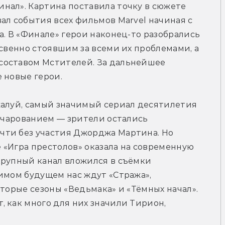
нал». Картина поставила точку в сюжете 
ал события всех фильмов Marvel начиная с 
а. В «Финале» герои наконец-то разобрались 
свенно стоявшим за всеми их проблемами, а 
оставом Мстителей. За дальнейшее 
 новые герои.
жалуй, самый значимый сериал десятилетия 
зочарованием — зрители остались 
ти без участия Джорджа Мартина. Но 
«Игра престолов» оказала на современную 
рупный канал вложился в съёмки 
имом будущем нас ждут «Стража», 
торые сезоны «Ведьмака» и «Тёмных начал». 
 как много для них значили Тирион, 