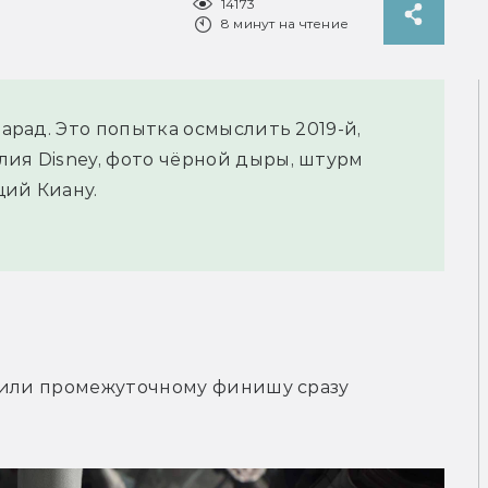
14173
8 минут на чтение
парад. Это попытка осмыслить 2019-й,
лия Disney, фото чёрной дыры, штурм
щий Киану.
 или промежуточному финишу сразу 