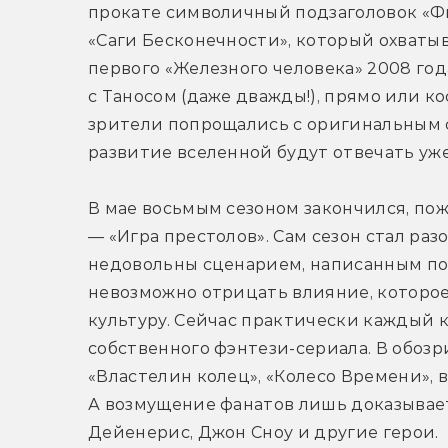
прокате символичный подзаголовок «Фи
«Саги Бесконечности», который охватыв
первого «Железного человека» 2008 год
с Таносом (даже дважды!), прямо или ко
зрители попрощались с оригинальным с
развитие вселенной будут отвечать уже
В мае восьмым сезоном закончился, по
— «Игра престолов». Сам сезон стал ра
недовольны сценарием, написанным поч
невозможно отрицать влияние, которое 
культуру. Сейчас практически каждый к
собственного фэнтези-сериала. В обозр
«Властелин колец», «Колесо Времени», в
А возмущение фанатов лишь доказывает,
Дейенерис, Джон Сноу и другие герои.