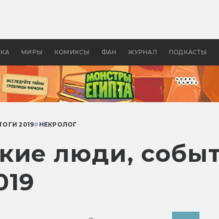
оздавались «Страшилы»:
«Одиссея» Нолана: что эт
, без которого не было
фильм сделал с Гомером и
ластелина колец»
Древней Грецией
УКА
МИРЫ
КОМИКСЫ
ФАН
ЖУРНАЛ
ПОДКАСТЫ
ТОГИ 2019
#
НЕКРОЛОГ
кие люди, собы
019