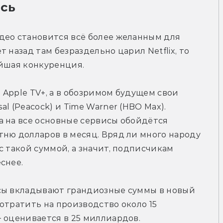
сь
део становится всё более желанным для 
 назад там безраздельно царил Netflix, то 
айшая конкуренция.
 Apple TV+, а в обозримом будущем свои 
l (Peacock) и Time Warner (HBO Max). 
 на все основные сервисы обойдётся 
ню долларов в месяц. Вряд ли много народу 
 такой суммой, а значит, подписчикам 
снее.
сы вкладывают грандиозные суммы в новый 
потратить на производство около 15 
 оценивается в 25 миллиардов.