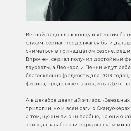
Весной подошла к концу и «Теория больш
слухам, сериал продолжался бы и дальш
сниматься в тринадцатом сезоне, решив
Впрочем, сериал получил достойный фи
лауреаты, а Леонард и Пенни ждут ребё
благосклонно (редкость для 2019 года!), 
физика, продолжает выходить «Детство
А в декабре девятый эпизод «Звёздных 
трилогии, но и всей саги о Скайуокерах
о том, нужны ли они вообще, но они ока
эпизода заработали порядка пяти милли