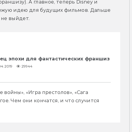
аншизу). А главное, теперь Disney и 
вежую идею для будущих фильмов. Дальше 
 не выйдет.
нец эпохи для фантастических франшиз
04.2019
29944
войны», «Игра престолов», «Сага 
ое. Чем они кончатся, и что случится 