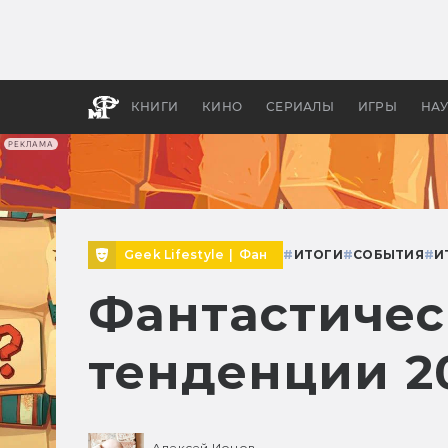
Как с
фильм
бы «В
КНИГИ
КИНО
СЕРИАЛЫ
ИГРЫ
НА
РЕКЛАМА
Geek Lifestyle
|
Фан
#
ИТОГИ
#
СОБЫТИЯ
#
И
Фантастичес
тенденции 2
Алексей Ионов