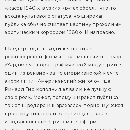
ужасов 1940-х, в узких кругах обрели что-то 
вроде культового статуса, но широкая 
публика обычно считает картину проходным 
эротическим хоррором 1980-х. И напрасно.
Шрёдер тогда находился на пике 
режиссёрской формы, сняв мощный неонуар 
«Хардкор» о порнографической индустрии и 
один из реквиемов по американской мечте 
эпохи яппи «Американский жиголо», где 
Ричард Гир исполнил едва ли не лучшую 
свою роль. Может, потому широкая публика 
так от Шрёдера и шарахалась: порно, мужская 
проституция, а то и вовсе инцест, как в 
«Людях-кошках». Причём не в форме 
осуждения, а в виде именно что запретной 