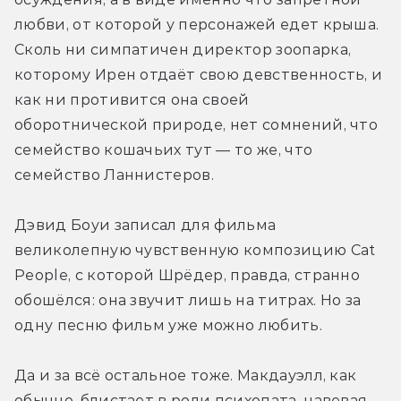
любви, от которой у персонажей едет крыша. 
Сколь ни симпатичен директор зоопарка, 
которому Ирен отдаёт свою девственность, и 
как ни противится она своей 
оборотнической природе, нет сомнений, что 
семейство кошачьих тут — то же, что 
семейство Ланнистеров.
Дэвид Боуи записал для фильма 
великолепную чувственную композицию Cat 
People, с которой Шрёдер, правда, странно 
обошёлся: она звучит лишь на титрах. Но за 
одну песню фильм уже можно любить.
Да и за всё остальное тоже. Макдауэлл, как 
обычно, блистает в роли психопата, навевая 