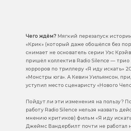
Т
Чего ждём?
 Мягкий перезапуск истории
«Крик» (который даже обошёлся без пор
снимает не основатель серии Уэс Крэйвен
пришёл коллектив Radio Silence — трио
хорроров по триллеру «Я иду искать» 20
«Монстры юга». А Кевин Уильямсон, пр
уступил место сценаристу «Нового Чел
Пойдут ли эти изменения на пользу? Пок
работу Radio Silence нельзя назвать де
мнению критиков) фильм «Я иду искать
Джеймс Вандербилт почти не работал н