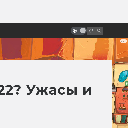
от
100 лет Кристоферу Ли. Что
посмотреть, чтобы узнать его
снова
22? Ужасы и