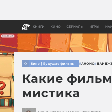
Как с
фильм
бы «В
КНИГИ
КИНО
СЕРИАЛЫ
ИГРЫ
НА
РЕКЛАМА
Кино
|
Будущие фильмы
#
АНОНС
#
ДАЙДЖ
Какие фильм
мистика
Дарья Кулагина-Кравчук,
Юрий Кулагин