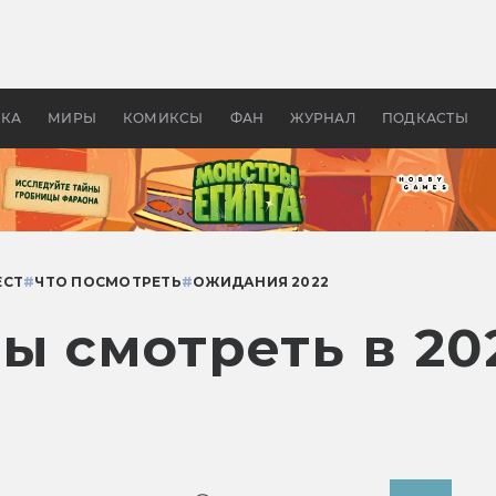
оздавались «Страшилы»:
«Одиссея» Нолана: что эт
, без которого не было
фильм сделал с Гомером и
ластелина колец»
Древней Грецией
УКА
МИРЫ
КОМИКСЫ
ФАН
ЖУРНАЛ
ПОДКАСТЫ
ЕСТ
#
ЧТО ПОСМОТРЕТЬ
#
ОЖИДАНИЯ 2022
ы смотреть в 20