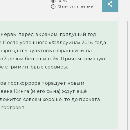
36177
12 минут на чтение
е нервы перед экраном, грядущий год
 После успешного «Хэллоуина» 2018 года
озрождать культовые франшизы на
ской резни бензопилой». Причём немалую
бе стриминговые сервисы.
ков постхоррора порадует новым
ена Кинга (и его сына) ждут ещё
сложится совсем хорошо, то до проката
гостроев.