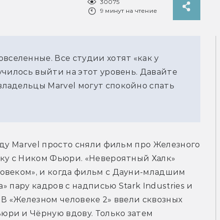
30075
9 минут на чтение
вселенные. Все студии хотят «как у
олучилось выйти на этот уровень. Давайте
 владельцы Marvel могут спокойно спать
оду Marvel просто сняли фильм про Железного 
ку с Ником Фьюри. «Невероятный Халк» 
овеком», и когда фильм с Дауни-младшим 
» пару кадров с надписью Stark Industries и 
 В «Железном человеке 2» ввели сквозных 
ри и Чёрную вдову. Только затем 