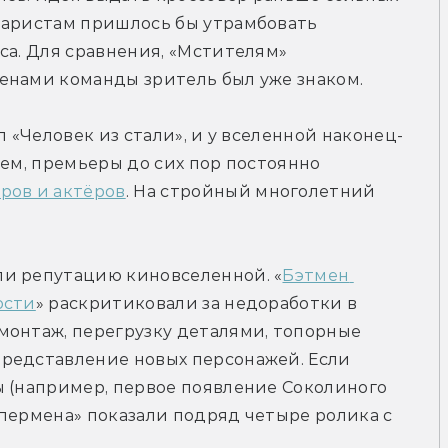
наристам пришлось бы утрамбовать 
са. Для сравнения, «Мстителям» 
енами команды зритель был уже знаком.
л «Человек из стали», и у вселенной наконец-
ем, премьеры до сих пор постоянно 
ров и актёров
. На стройный многолетний 
ли репутацию киновселенной. «
Бэтмен 
ости
» раскритиковали за недоработки в 
монтаж, перегрузку деталями, топорные 
редставление новых персонажей. Если 
 (например, первое появление Соколиного 
Супермена» показали подряд четыре ролика с 