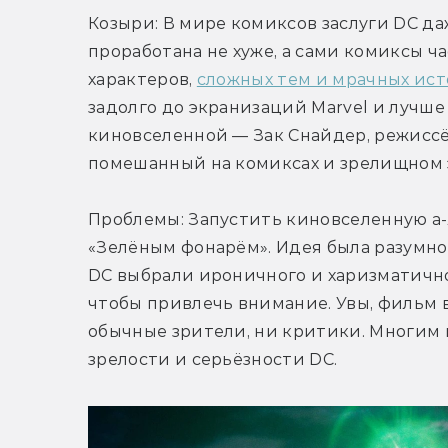
Козыри: В мире комиксов заслуги DC даж
проработана не хуже, а сами комиксы ча
характеров, 
сложных тем и мрачных ис
задолго до экранизаций Marvel и лучше
киновселенной — Зак Снайдер, режиссёр
помешанный на комиксах и зрелищном 
Проблемы: Запустить киновселенную а-ля
«Зелёным фонарём». Идея была разумной
DC выбрали ироничного и харизматичног
чтобы привлечь внимание. Увы, фильм в
обычные зрители, ни критики. Многим и
зрелости и серьёзности DC.