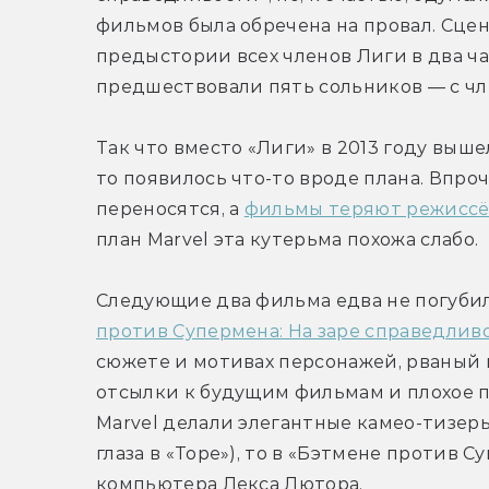
фильмов была обречена на провал. Сце
предыстории всех членов Лиги в два ча
предшествовали пять сольников — с чл
Так что вместо «Лиги» в 2013 году выше
то появилось что-то вроде плана. Впроч
переносятся, а 
фильмы теряют режиссё
план Marvel эта кутерьма похожа слабо.
Следующие два фильма едва не погуби
против Супермена: На заре справедлив
сюжете и мотивах персонажей, рваный 
отсылки к будущим фильмам и плохое п
Marvel делали элегантные камео-тизеры
глаза в «Торе»), то в «Бэтмене против 
компьютера Лекса Лютора.