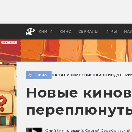
Какие
авгус
апока
детск
КНИГИ
КИНО
СЕРИАЛЫ
ИГРЫ
НА
РЕКЛАМА
Кино
#
АНАЛИЗ
#
МНЕНИЕ
#
КИНОИНДУСТРИ
Новые кинов
переплюнуть
Юлий Ким младший,
Сергей Серебрянский,