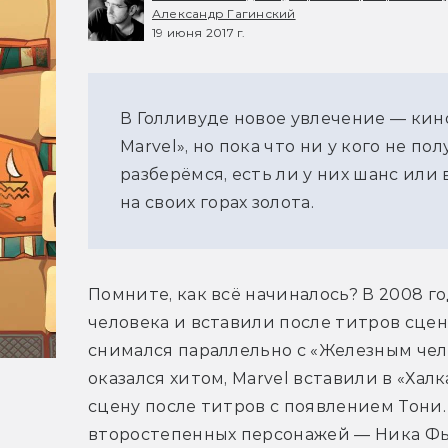
Александр Гагинский
19 июня 2017 г.
В Голливуде новое увлечение — кино
Marvel», но пока что ни у кого не п
разберёмся, есть ли у них шанс или
на своих горах золота.
Помните, как всё начиналось? В 2008 г
человека и вставили после титров сцен
снимался параллельно с «Железным чел
оказался хитом, Marvel вставили в «Халка
сцену после титров с появлением Тони.
второстепенных персонажей — Ника Фью