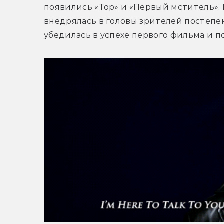
появились «Тор» и «Первый мститель».
внедрялась в головы зрителей постепенн
убедилась в успехе первого фильма и п