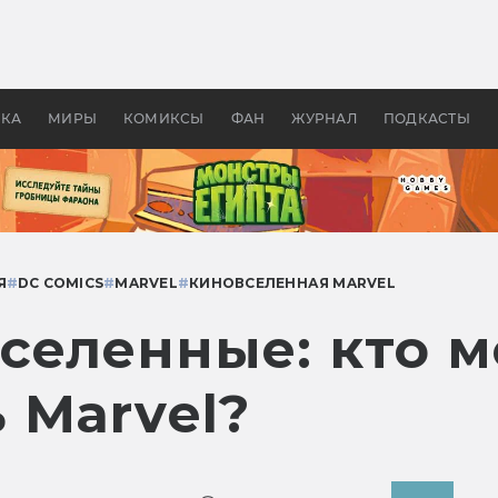
 фильмы смотреть в
Как создавались «Страшил
те 2026? В мире —
фильм, без которого не б
липсис, в России —
бы «Властелина колец»
ие комедии
УКА
МИРЫ
КОМИКСЫ
ФАН
ЖУРНАЛ
ПОДКАСТЫ
Я
#
DC COMICS
#
MARVEL
#
КИНОВСЕЛЕННАЯ MARVEL
селенные: кто 
 Marvel?