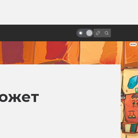
ы»:
ыло
Первые сцены, которые круче
всего остального фильма
может