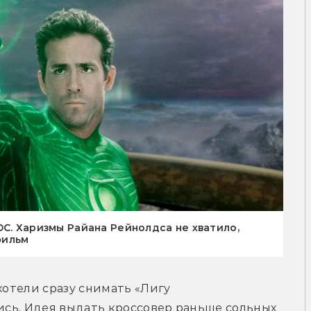
DC. Харизмы Райана Рейнолдса не хватило,
фильм
хотели сразу снимать «Лигу 
лись. Идея выдать кроссовер раньше сольных 