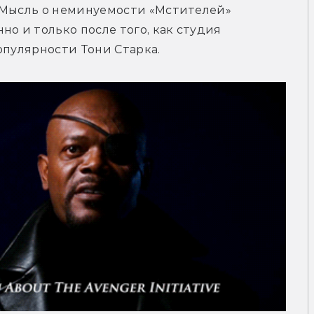
 Мысль о неминуемости «Мстителей» 
о и только после того, как студия 
опулярности Тони Старка.