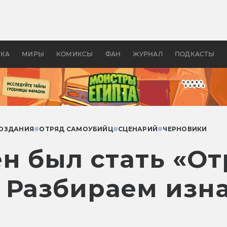
 фильмы смотреть в
Как создавались «Страшил
те 2026? В мире —
фильм, без которого не б
липсис, в России —
бы «Властелина колец»
ие комедии
УКА
МИРЫ
КОМИКСЫ
ФАН
ЖУРНАЛ
ПОДКАСТЫ
СОЗДАНИЯ
#
ОТРЯД САМОУБИЙЦ
#
СЦЕНАРИЙ
#
ЧЕРНОВИКИ
н был стать «От
 Разбираем изн