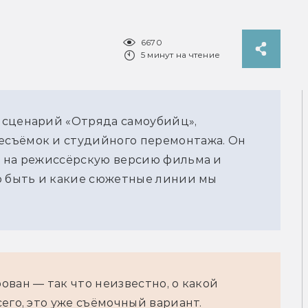
6670
5 минут на чтение
 сценарий «Отряда самоубийц», 
съёмок и студийного перемонтажа. Он 
 на режиссёрскую версию фильма и 
о быть и какие сюжетные линии мы 
ван — так что неизвестно, о какой 
его, это уже съёмочный вариант.