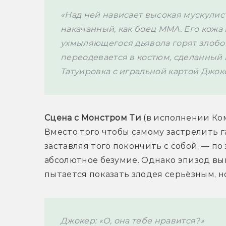
«Над ней нависает высокая мускулист
накачанный, как боец MMA. Его кожа 
ухмыляющегося дьявола горят злобой 
переодевается в костюм, сделанный на
Татуировка с игральной картой Джок
Сцена с Монстром Ти
 (в исполнении Ко
Вместо того чтобы самому застрелить га
заставляя того покончить с собой, — по
абсолютное безумие. Однако эпизод вы
пытается показать злодея серьёзным, н
Джокер: «О, она тебе нравится?»