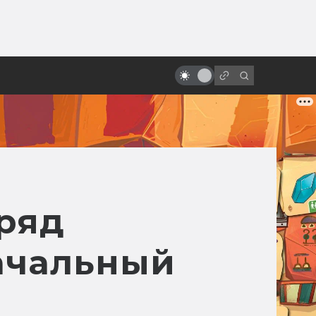
ы»:
ыло
Все фильмы про короля Артура
ряд
ачальный