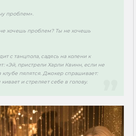
очу проблем».
не хочешь проблем? Ты не хочешь 
ит с танцпола, садясь на колени к 
: «Эй, пристрели Харли Квинн, если не 
в клубе пялятся. Джокер спрашивает: 
кивает и стреляет себе в голову.