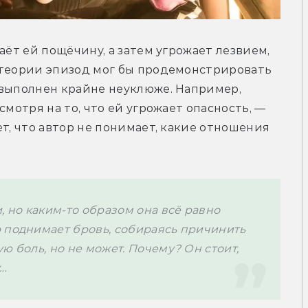
аёт ей пощёчину, а затем угрожает лезвием, 
 теории эпизод мог бы продемонстрировать 
 выполнен крайне неуклюже. Например, 
мотря на то, что ей угрожает опасность, — 
т, что автор не понимает, какие отношения 
, но каким-то образом она всё равно 
 поднимает бровь, собираясь причинить 
ю боль, но не может. Почему? Он стоит, 
у…