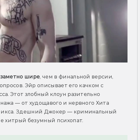
 заметно шире
, чем в финальной версии, 
просов. Эйр описывает его качком с 
са. Этот злобный клоун разительно 
ажа — от худощавого и нервного Хита 
никса. Здешний Джокер — криминальный 
не хитрый безумный психопат.