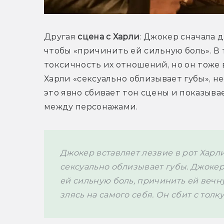
Другая
 сцена с Харли
: Джокер сначала д
чтобы «причинить ей сильную боль». В
токсичность их отношений, но он тоже
Харли «сексуально облизывает губы», нес
это явно сбивает тон сцены и показывае
между персонажами. 
Джокер вставляет лезвие в рот Харли
сексуально облизывает губы. Джокер
ей сильную боль, причинить ей вечну
злясь на самого себя. Он сбит с толк