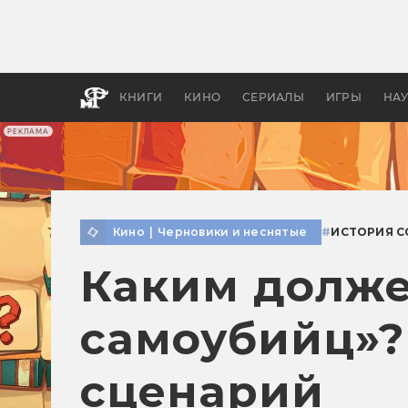
Какие
авгус
апока
детск
КНИГИ
КИНО
СЕРИАЛЫ
ИГРЫ
НА
РЕКЛАМА
Кино
|
Черновики и неснятые
#
ИСТОРИЯ 
Каким долже
самоубийц»?
сценарий