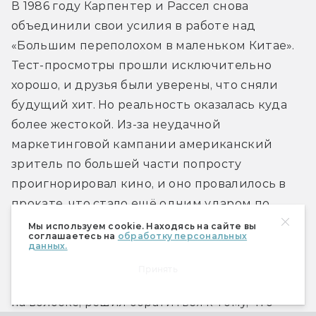
В 1986 году Карпентер и Рассел снова 
объединили свои усилия в работе над 
«Большим переполохом в маленьком Китае». 
Тест-просмотры прошли исключительно 
хорошо, и друзья были уверены, что сняли 
будущий хит. Но реальность оказалась куда 
более жестокой. Из-за неудачной 
маркетинговой кампании американский 
зритель по большей части попросту 
проигнорировал кино, и оно провалилось в 
прокате, что стало ещё одним ударом по 
репутации режиссёра.
Мы используем cookie. Находясь на сайте вы
соглашаетесь на
обработку персональных
данных.
Как часто бывает в Голливуде, Карпентер, 
Принять
почувствовав, что его карьера висит 
на волоске, решил обратиться к тому, что 