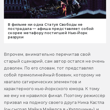
В фильме ни одна Статуя Свободы не
пострадала — афиша представляет собой
скорее метафору постигшей Нью-Йорк
разрухи
Впрочем, внимательно перечитав свой 
старый сценарий, сам автор остался не очень 
доволен. По его словам, тот представлял 
собой прямолинейный боевик, которому не 
хватало сатирических элементов и 
характерного нью-йоркского юмора. К тому 
же ему не нравился финал. Поэтому режиссёр 
призвал на подмогу своего друга Ника Кастла 
(он сыграл Майка Майерса в «Хэллоуине») и 