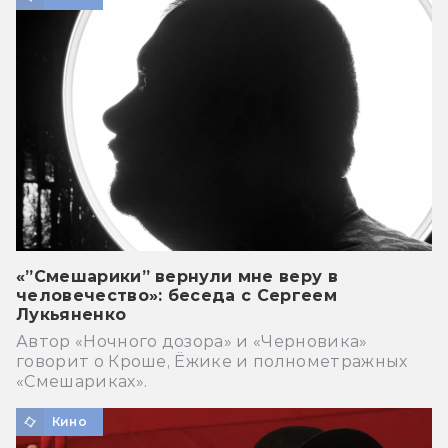
«”Смешарики” вернули мне веру в
человечество»: беседа с Сергеем
Лукьяненко
Автор «Ночного дозора» и «Черновика»
говорит о Кроше, Ёжике и полнометражных
«Смешариках».
Кино