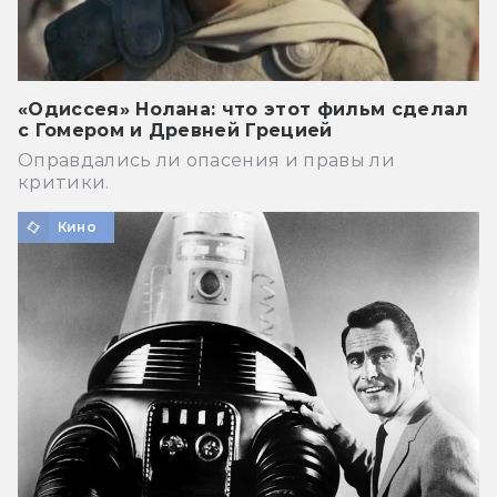
«Одиссея» Нолана: что этот фильм сделал
с Гомером и Древней Грецией
Оправдались ли опасения и правы ли
критики.
Кино