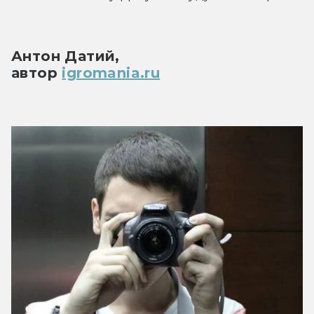
Антон Датий,
автор 
igromania.ru