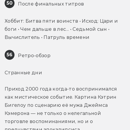
50
 После финальных титров
Хоббит: Битва пяти воинств • Исход: Цари и 
боги • Чем дальше в лес... • Седьмой сын • 
Вычислитель • Патруль времени
56
 Ретро-обзор
Странные дни
Приход 2000 года когда-то воспринимался 
как мистическое событие. Картина Кэтрин 
Бигелоу по сценарию её мужа Джеймса 
Кэмерона — не только о нелегальной 
торговле воспоминаниями, но и о 
предчувствии апокалипсиса.