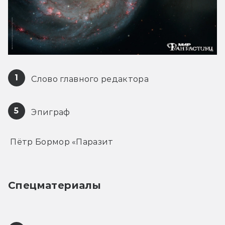
1
 Слово главного редактора
5
 Эпиграф
 Пётр Бормор «Паразит
Спецматериалы