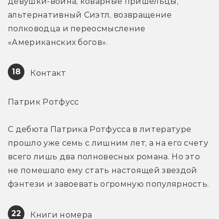
девушки-воина, коварные пришельцы, 
альтернативный Сиэтл, возвращение 
полководца и переосмысление 
«Американских богов».
18
 Контакт
Патрик Ротфусс
С дебюта Патрика Ротфусса в литературе 
прошло уже семь с лишним лет, а на его счету 
всего лишь два полновесных романа. Но это 
не помешало ему стать настоящей звездой 
фэнтези и завоевать огромную популярность.
22
 Книги номера