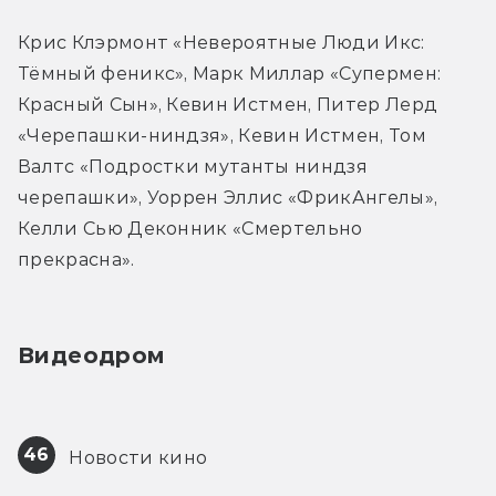
Крис Клэрмонт «Невероятные Люди Икс: 
Тёмный феникс», Марк Миллар «Супермен: 
Красный Сын», Кевин Истмен, Питер Лерд 
«Черепашки-ниндзя», Кевин Истмен, Том 
Валтс «Подростки мутанты ниндзя 
черепашки», Уоррен Эллис «ФрикАнгелы», 
Келли Сью Деконник «Смертельно 
прекрасна».
Видеодром
46
 Новости кино