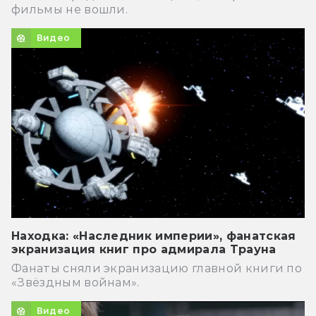
фильмы не вошли.
Видео
Находка: «Наследник империи», фанатская
экранизация книг про адмирала Трауна
Фанаты сняли экранизацию главной книги по
«Звёздным войнам».
Видео