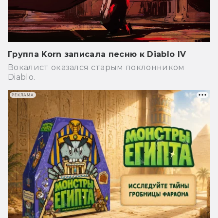
Группа Korn записала песню к Diablo IV
Вокалист оказался старым поклонником
Diablo.
РЕКЛАМА