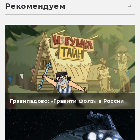
Рекомендуем
Гравипадово: «Гравити Фолз» в России