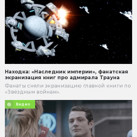
Находка: «Наследник империи», фанатская
экранизация книг про адмирала Трауна
Фанаты сняли экранизацию главной книги по
«Звёздным войнам».
Видео