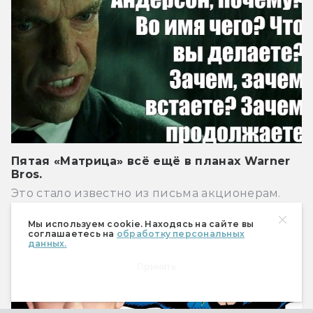
Пятая «Матрица» всё ещё в планах Warner
Bros.
Это стало известно из письма акционерам.
Новости
Мы используем cookie. Находясь на сайте вы
соглашаетесь на
обработку персональных
данных.
Принять