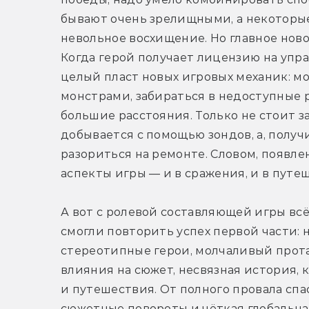
бывают очень зрелищными, а некоторые
невольное восхищение. Но главное ново
Когда герой получает лицензию на упра
целый пласт новых игровых механик: мо
монстрами, забираться в недоступные р
большие расстояния. Только не стоит за
добывается с помощью зондов, а, получ
разориться на ремонте. Словом, появлен
аспекты игры — и в сражения, и в путеш
А вот с ролевой составляющей игры всё
смогли повторить успех первой части: н
стереотипные герои, молчаливый прота
влияния на сюжет, несвязная история, 
и путешествия. От полного провала сп
сюжетные повороты и чёткая глобальная