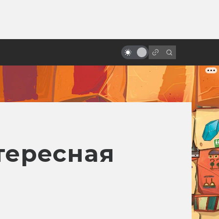
от
За что мы любим Роберта Дауни-
младшего
нтересная