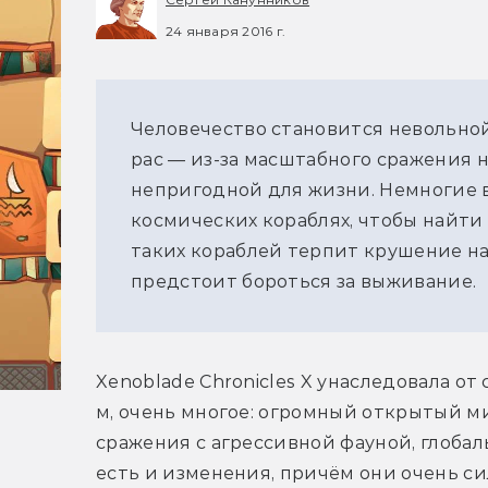
24 января 2016 г.
Человечество становится невольно
рас — из-за масштабного сражения 
непригодной для жизни. Немногие 
космических кораблях, чтобы найти 
таких кораблей терпит крушение на
предстоит бороться за выживание.
Xenoblade Chronicles X унаследовала о
м, очень многое: огромный открытый м
сражения с агрессивной фауной, глобаль
есть и изменения, причём они очень си