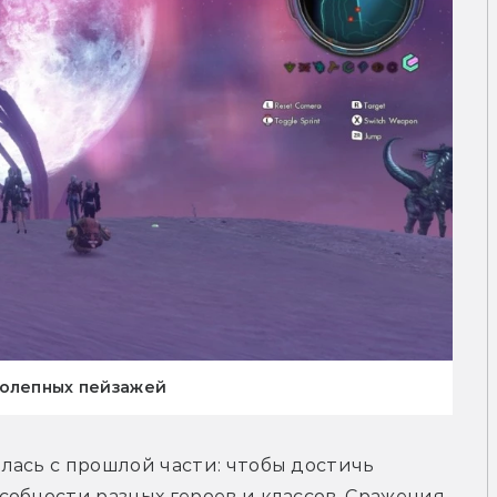
колепных пейзажей
ась с прошлой части: чтобы достичь 
обности разных героев и классов. Сражения 