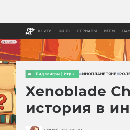
Как с
фильм
бы «В
КНИГИ
КИНО
СЕРИАЛЫ
ИГРЫ
НА
РЕКЛАМА
Видеоигры
|
Игры
#
ИНОПЛАНЕТЯНЕ
#
РОЛ
Xenoblade Ch
история в и
Сергей Канунников