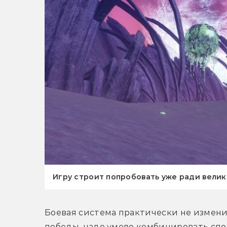
Игру строит попробовать уже ради вели
Боевая система практически не изменил
победы, надо умело комбинировать спос