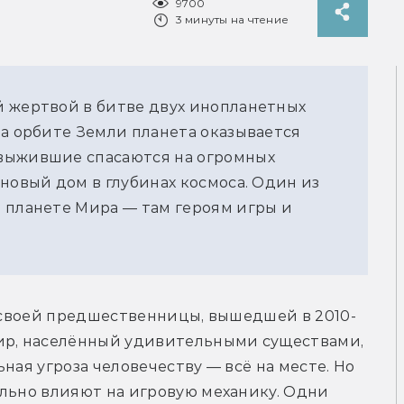
9700
3 минуты на чтение
й жертвой в битве двух инопланетных
на орбите Земли планета оказывается
выжившие спасаются на огромных
новый дом в глубинах космоса. Один из
 планете Мира — там героям игры и
т своей предшественницы, вышедшей в 2010-
ир, населённый удивительными существами, 
ная угроза человечеству — всё на месте. Но 
льно влияют на игровую механику. Одни 