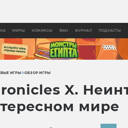
оздавались «Страшилы»:
«Одиссея» Нолана: что эт
, без которого не было
фильм сделал с Гомером и
ластелина колец»
Древней Грецией
УКА
МИРЫ
КОМИКСЫ
ФАН
ЖУРНАЛ
ПОДКАСТЫ
ЕВЫЕ ИГРЫ
#
ОБЗОР ИГРЫ
ronicles X. Неи
нтересном мире