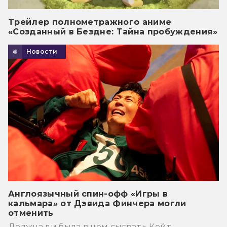
Трейлер полнометражного аниме
«Созданный в Бездне: Тайна пробуждения»
Новости
Англоязычный спин-офф «Игры в
кальмара» от Дэвида Финчера могли
отменить
Должна ли была в нем сыграть Кейт