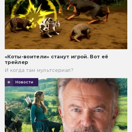
«Коты-воители» станут игрой. Вот её
трейлер
И когда там мультсериал?
Новости