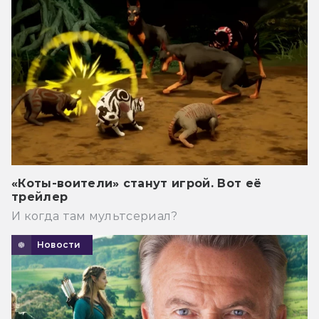
«Коты-воители» станут игрой. Вот её
трейлер
И когда там мультсериал?
Новости