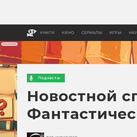
Какие
авгус
апока
детск
КНИГИ
КИНО
СЕРИАЛЫ
ИГРЫ
НА
РЕКЛАМА
Подкасты
Новостной с
Фантастичес
Кот-император