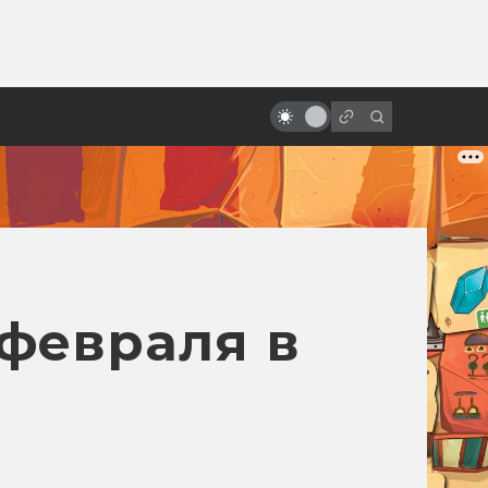
ы»:
ыло
Зло под солнцем: 5 безумных
фильмов ужасов из Индонезии
 февраля в