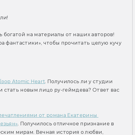
али!
ь богатой на материалы от наших авторов! 
а фантастики», чтобы прочитать целую кучу 
зор Atomic Heart
. Получилось ли у студии 
 и стать новым лицо ру-геймдева? Ответ вас 
печатлениями от романа Екатерины 
езьян»
. Получилось отличное признание в 
ким мирам. Вечная история о любви, 