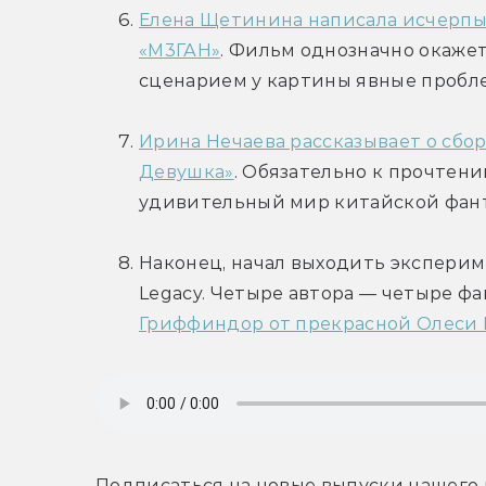
Елена Щетинина написала исчерпы
«М3ГАН»
. Фильм однозначно окажетс
сценарием у картины явные пробл
Ирина Нечаева рассказывает о сбор
Девушка»
. Обязательно к прочтению
удивительный мир китайской фан
Наконец, начал выходить эксперим
Legacy. Четыре автора — четыре фа
Гриффиндор от прекрасной Олеси 
Подписаться на новые выпуски нашего 