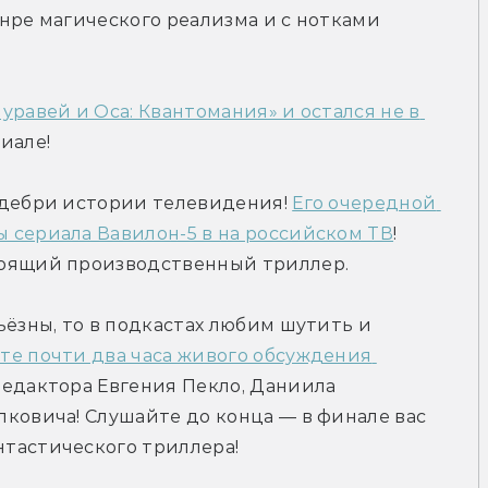
нре магического реализма и с нотками 
равей и Оса: Квантомания» и остался не в 
иале!
 дебри истории телевидения! 
Его очередной 
 сериала Вавилон-5 в на российском ТВ
! 
тоящий производственный триллер.
ьёзны, то в подкастах любим шутить и 
е почти два часа живого обсуждения 
едактора Евгения Пекло, Даниила 
ковича! Слушайте до конца — в финале вас 
тастического триллера!