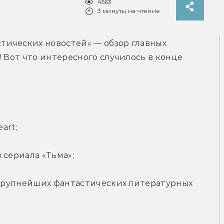
4563
3 минуты на чтение
ических новостей» — обзор главных 
 Вот что интересного случилось в конце 
art;
 сериала «Тьма»;
 крупнейших фантастических литературных 