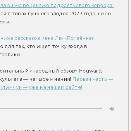
вающую рецензию подросткового хоррора 
я в топах лучшего злодея 2023 года, но со 
емы.
нике рассказов Кена Лю «Потаённая 
 для тех, кто ищет точку входа в 
тастики.
ентальный «народный обзор» Hogwarts 
культета — четыре мнения! 
Первая часть — 
Климчук — уже на нашем сайте!
подкаста можно 
по этой ссылке
, а также 