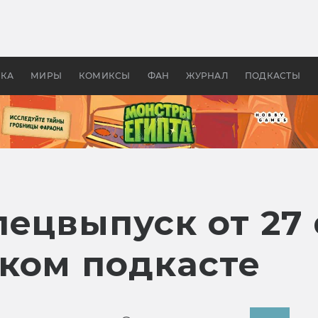
 фильмы смотреть в
Как создавались «Страшил
те 2026? В мире —
фильм, без которого не б
липсис, в России —
бы «Властелина колец»
ие комедии
УКА
МИРЫ
КОМИКСЫ
ФАН
ЖУРНАЛ
ПОДКАСТЫ
пецвыпуск от 27
ком подкасте