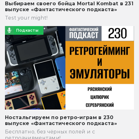
Выбираем своего бойца Mortal Kombat в 231
выпуске «Фантастического подкаста»
Test your might!
Подкасты
Ностальгируем по ретро-играм в 230
выпуске «Фантастического подкаста»
Бесплатно, без чёрных полей и с
ретроачивментами!