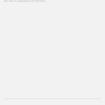
текста и нажмите Ctrl+Enter.