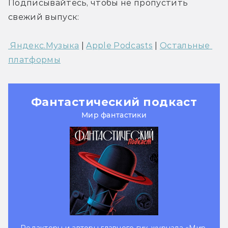
Подписывайтесь, чтобы не пропустить 
свежий выпуск:
 Яндекс.Музыка
 | 
Apple Podcasts
 | 
Остальные 
платформы
Фантастический подкаст
Мир фантастики
Редакторы и авторы главного гик-журнала «Мир