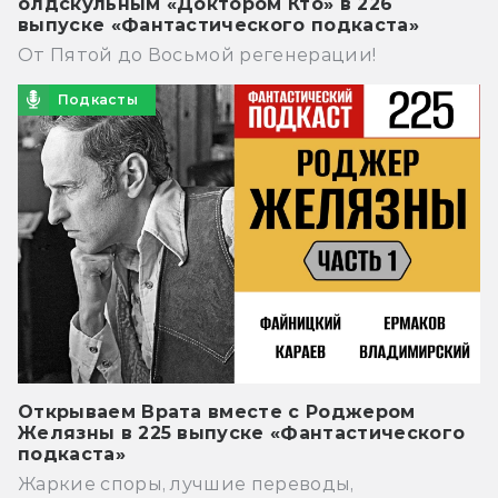
олдскульным «Доктором Кто» в 226
выпуске «Фантастического подкаста»
От Пятой до Восьмой регенерации!
Подкасты
Открываем Врата вместе с Роджером
Желязны в 225 выпуске «Фантастического
подкаста»
Жаркие споры, лучшие переводы,