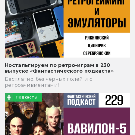
Ностальгируем по ретро-играм в 230
выпуске «Фантастического подкаста»
Бесплатно, без чёрных полей и с
ретроачивментами!
Подкасты