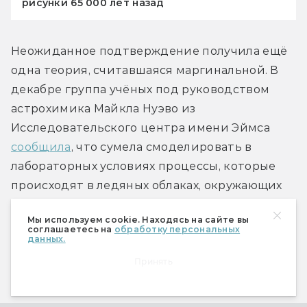
рисунки 65 000 лет назад
Неожиданное подтверждение получила ещё 
одна теория, считавшаяся маргинальной. В 
декабре группа учёных под руководством 
астрохимика Майкла Нуэво из 
Исследовательского центра имени Эймса 
сообщила
, что сумела смоделировать в 
лабораторных условиях процессы, которые 
происходят в ледяных облаках, окружающих 
молодые звёзды. При этом удалось 
Мы используем cookie. Находясь на сайте вы
зафиксировать возникновение сложных 
соглашаетесь на
обработку персональных
данных.
молекул — 2-дезоксирибозы и других 
моносахаридов, которые необходимы для 
Принять
формирования основ жизни.