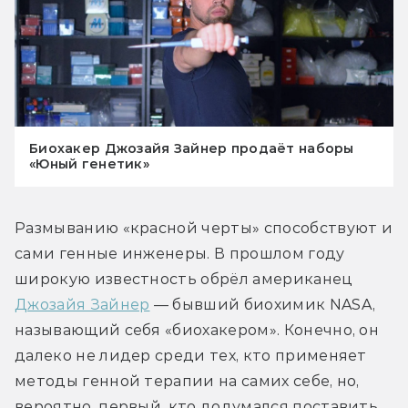
Биохакер Джозайя Зайнер продаёт наборы
«Юный генетик»
Размыванию «красной черты» способствуют и 
сами генные инженеры. В прошлом году 
широкую известность обрёл американец 
Джозайя Зайнер
 — бывший биохимик NASA, 
называющий себя «биохакером». Конечно, он 
далеко не лидер среди тех, кто применяет 
методы генной терапии на самих себе, но, 
вероятно, первый, кто додумался поставить 