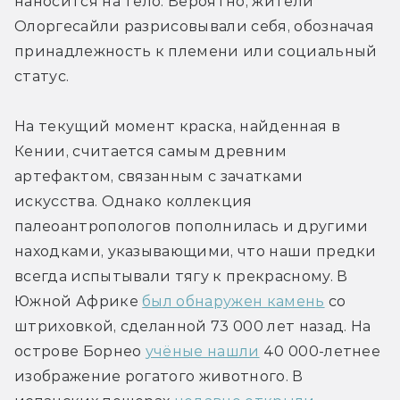
наносится на тело. Вероятно, жители 
Олоргесайли разрисовывали себя, обозначая 
принадлежность к племени или социальный 
статус.
На текущий момент краска, найденная в 
Кении, считается самым древним 
артефактом, связанным с зачатками 
искусства. Однако коллекция 
палеоантропологов пополнилась и другими 
находками, указывающими, что наши предки 
всегда испытывали тягу к прекрасному. В 
Южной Африке 
был обнаружен камень
 со 
штриховкой, сделанной 73 000 лет назад. На 
острове Борнео 
учёные нашли
 40 000-летнее 
изображение рогатого животного. В 