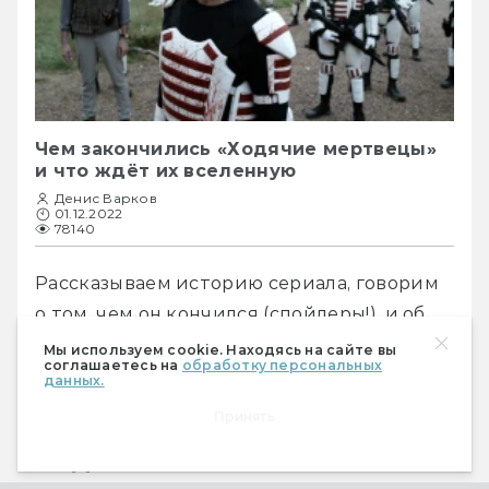
Чем закончились «Ходячие мертвецы»
и что ждёт их вселенную
Денис Варков
01.12.2022
78140
Рассказываем историю сериала, говорим 
о том, чем он кончился (спойлеры!), и об 
отличиях от комикса.
Мы используем cookie. Находясь на сайте вы
соглашаетесь на
обработку персональных
данных.
Принять
Я — Дева