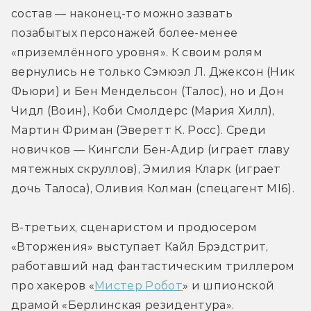
состав — наконец-то можно зазвать 
позабытых персонажей более-менее 
«приземлённого уровня». К своим ролям 
вернулись не только Сэмюэл Л. Джексон (Ник 
Фьюри) и Бен Мендельсон (Талос), но и Дон 
Чидл (Воин), Коби Смолдерс (Мария Хилл), 
Мартин Фриман (Эверетт К. Росс). Среди 
новичков — Кингсли Бен-Адир (играет главу 
мятежных скруллов), Эмилия Кларк (играет 
дочь Талоса), Оливия Колман (спецагент MI6).
В-третьих, сценаристом и продюсером 
«Вторжения» выступает Кайл Брэдстрит, 
работавший над фантастическим триллером 
про хакеров «
Мистер Робот
» и шпионской 
драмой «Берлинская резидентура». 