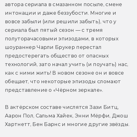
автора сериала в смазанном посыле, смене 
интонации и даже беззубости. Многие и 
вовсе забыли (или решили забыть), что у 
сериала был пятый сезон — с тремя 
полуторачасовыми эпизодами, в которых 
шоураннер Чарли Брукер перестал 
предостерегать общество от опасных 
технологий, зато начал учить (и поучать) нас, 
как с ними жить! В новом сезоне он и вовсе 
обещает, что некоторые эпизоды сломают 
представление о «Чёрном зеркале».
В актёрском составе числятся Зази Битц, 
Аарон Пол, Сальма Хайек, Энни Мёрфи, Джош 
Хартнетт, Бен Барнс и многие другие звёзды.