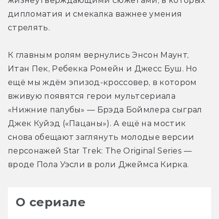
жизнеутверждающими сюжетами, в которых 
дипломатия и смекалка важнее умения 
стрелять.
К главным ролям вернулись Энсон Маунт, 
Итан Пек, Ребекка Ромейн и Джесс Буш. Но 
ещё мы ждём эпизод-кроссовер, в котором 
вживую появятся герои мультсериала 
«Нижние палубы» — Брэда Боймлера сыграл 
Джек Куйэд («Пацаны»). А ещё на мостик 
снова обещают заглянуть молодые версии 
персонажей Star Trek: The Original Series — 
вроде Пола Уэсли в роли Джеймса Кирка.
О сериале