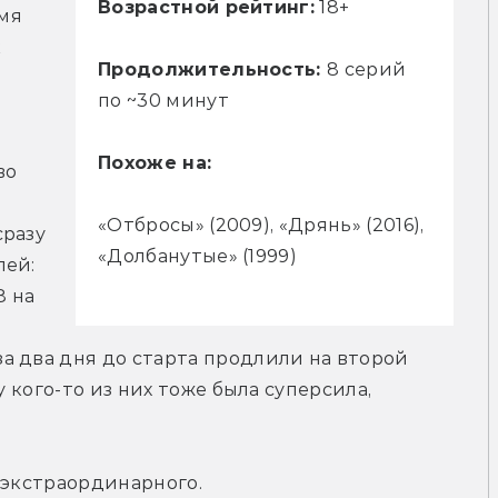
Возрастной рейтинг:
18+
я 
 
Продолжительность:
8 серий
по ~30 минут
Похоже на:
о 
«Отбросы» (2009), «Дрянь» (2016),
разу 
«Долбанутые» (1999)
ей: 
 на 
 два дня до старта продлили на второй 
у кого-то из них тоже была суперсила, 
 экстраординарного.