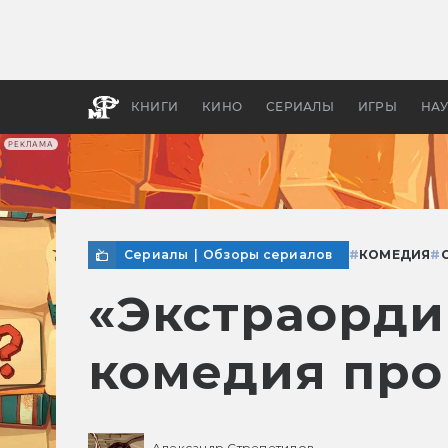
Какие
авгус
апока
детск
КНИГИ
КИНО
СЕРИАЛЫ
ИГРЫ
НА
РЕКЛАМА
Сериалы
|
Обзоры сериалов
#
КОМЕДИЯ
#
«Экстраорди
комедия про
Александр Стрепетилов