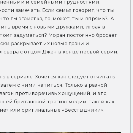
зненными и семейными трудностями. 
ости замечать. Если семья говорит, что ты 
то ты эгоистка, то, может, ты и впрямь?.. А 
ить время с новыми дружками, играя в 
стоит задуматься? Моран постоянно бросает 
ки раскрывает их новые грани и 
овора с отцом Джен в конце первой серии. 
 в сериале. Хочется как следует отчитать 
 затем с ними напиться. Только в разной 
вагон противоречивых ощущений, и это, 
ошей британской трагикомедии, такой как 
ние» или оригинальные «Бесстыдники». 