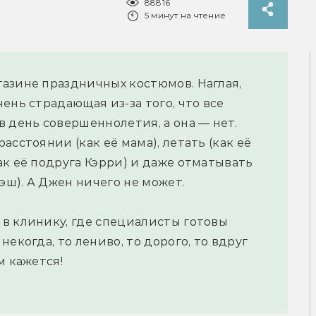
88816
5 минут на чтение
азине праздничных костюмов. Наглая,
ень страдающая из-за того, что все
 день совершеннолетия, а она — нет.
асстоянии (как её мама), летать (как её
ак её подруга Кэрри) и даже отматывать
Кэш). А Джен ничего не может.
в клинику, где специалисты готовы
екогда, то лениво, то дорого, то вдруг
м кажется!