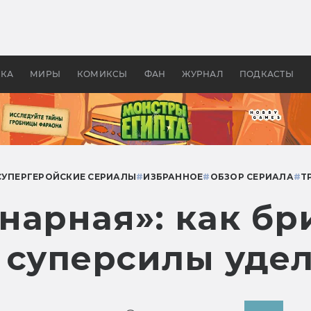
 фильмы смотреть в
Как создавались «Страшил
те 2026? В мире —
фильм, без которого не б
липсис, в России —
бы «Властелина колец»
ие комедии
УКА
МИРЫ
КОМИКСЫ
ФАН
ЖУРНАЛ
ПОДКАСТЫ
СУПЕРГЕРОЙСКИЕ СЕРИАЛЫ
#
ИЗБРАННОЕ
#
ОБЗОР СЕРИАЛА
#
Т
нарная»: как бр
 суперсилы удел