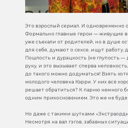
Это взрослый сериал. И одновременно о
Формально главные герои — живущие вм
уже съехали от родителей, но в душе о
для себя, думают о сексе, ищут работу, 
Пошлость и дурацкость (не глупость — д
руку, и это вызывает сперва неловкость,
до такого можно додуматься! Взять хот
молодого человека Кэрри. У них всё хоро
решает обратиться? К парню немного бо
одним прикосновением. Это же не будет
Но даже с такими шутками «Экстраорди
Несмотря на вал гэгов, забавных ситуа