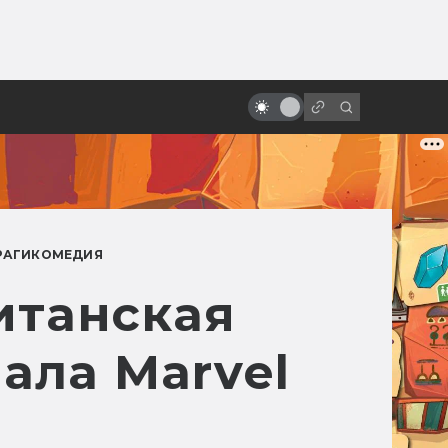
ы»:
ыло
«Стальной гигант»: фильм о
самом человечном роботе
РАГИКОМЕДИЯ
итанская
ала Marvel