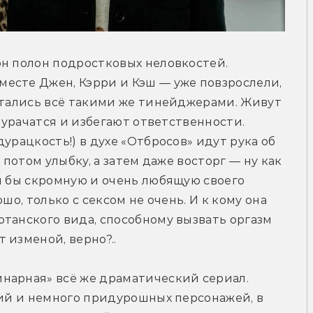
н полон подростковых неловкостей. 
есте Джен, Кэрри и Кэш — уже повзрослели, 
стались всё такими же тинейджерами. Живут 
дурачатся и избегают ответственности. 
урацкость!) в духе «Отбросов» идут рука об 
 потом улыбку, а затем даже восторг — ну как 
я бы скромную и очень любящую своего 
шо, только с сексом не очень. И к кому она 
танского вида, способному вызвать оргазм 
 изменой, верно?..
нарная» всё же драматический сериал. 
ций и немного придурошных персонажей, в 