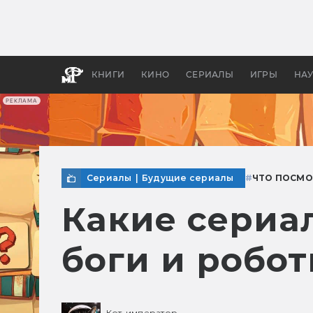
Как с
фильм
бы «В
КНИГИ
КИНО
СЕРИАЛЫ
ИГРЫ
НА
РЕКЛАМА
Сериалы
|
Будущие сериалы
#
ЧТО ПОСМО
Какие сериал
боги и робо
Кот-император