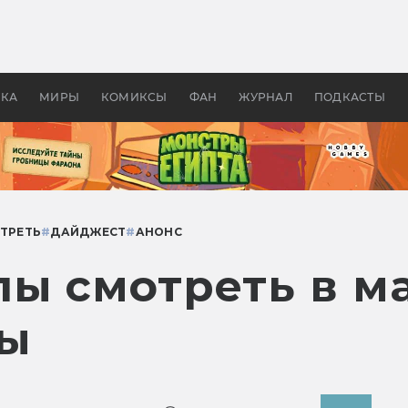
оздавались «Страшилы»:
«Одиссея» Нолана: что эт
, без которого не было
фильм сделал с Гомером и
ластелина колец»
Древней Грецией
УКА
МИРЫ
КОМИКСЫ
ФАН
ЖУРНАЛ
ПОДКАСТЫ
ТРЕТЬ
#
ДАЙДЖЕСТ
#
АНОНС
ы смотреть в ма
ты