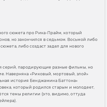
рейлер
зного сюжета про Рика-Прайм, который 
ов, но закончился в седьмом. Восьмой либо 
сюжета, либо создаст задел для нового 
ия серий, пародирующие разные фильмы, но 
е. Наверняка «Риковый, мортовый, злой» 
ьная история Бенджамина Баттона» 
века, который родился старым и молодеет, 
ся темы религии (это, видимо, оттуда 
ейлера).