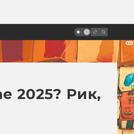
от
«Пятый элемент»: от безумной
идеи к безумному фильму
е 2025? Рик,