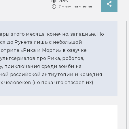
21287
7 минут на чтение
ы этого месяца, конечно, западные. Но 
ся до Рунета лишь с небольшой 
отрите «Рика и Морти» в озвучке 
ультсериалов про Рика, роботов, 
у, приключения среди зомби на 
ной российской антиутопии и комедия 
х человеков (но пока что спасает их).