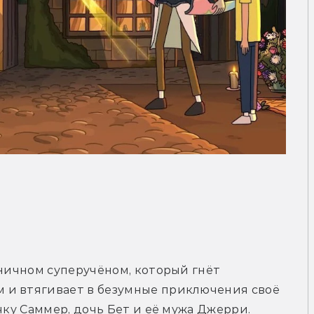
иничном суперучёном, который гнёт 
и втягивает в безумные приключения своё 
чку Саммер, дочь Бет и её мужа Джерри.