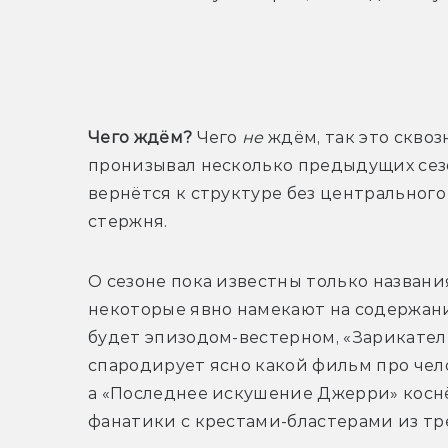
Т
Чего ждём?
 Чего 
не 
ждём, так это скво
пронизывал несколько предыдущих сезон
вернётся к структуре без центрального 
стержня.
О сезоне пока известны только назван
некоторые явно намекают на содержани
будет эпизодом-вестерном, «Зарикател
спародирует ясно какой фильм про чело
а «Последнее искушение Джерри» коснёт
фанатики с крестами-бластерами из тр