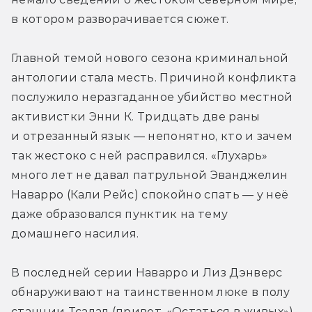
в котором разворачивается сюжет.
Главной темой нового сезона криминальной 
антологии стала месть. Причиной конфликта 
послужило неразгаданное убийство местной 
активистки Энни К. Тридцать две раны 
и отрезанный язык — непонятно, кто и зачем 
так жестоко с ней расправился. «Глухарь» 
много лет не давал патрульной Эванджелин 
Наварро (Кали Рейс) спокойно спать — у неё 
даже образовался пунктик на тему 
домашнего насилия. 
В последней серии Наварро и Лиз Дэнверс 
обнаруживают на таинственном люке в полу 
станции Тсалал (привет, «Остаться в живых») 