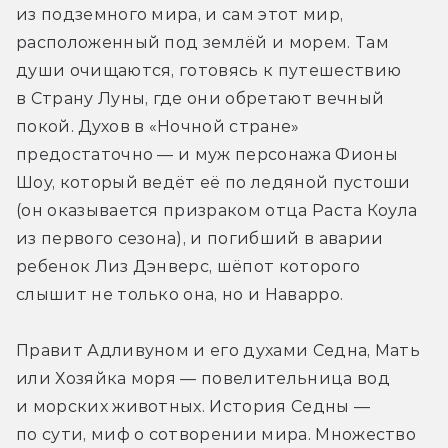
из подземного мира, и сам этот мир, 
расположенный под землёй и морем. Там 
души очищаются, готовясь к путешествию 
в Страну Луны, где они обретают вечный 
покой. Духов в «Ночной стране» 
предостаточно — и муж персонажа Фионы 
Шоу, который ведёт её по ледяной пустоши 
(он оказывается призраком отца Раста Коула 
из первого сезона), и погибший в аварии 
ребенок Лиз Дэнверс, шёпот которого 
слышит не только она, но и Наварро. 
Правит Адливуном и его духами Седна, Мать 
или Хозяйка моря — повелительница вод 
и морских животных. История Седны — 
по сути, миф о сотворении мира. Множество 