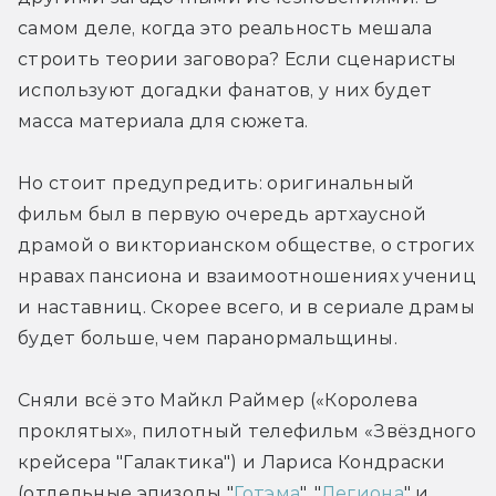
самом деле, когда это реальность мешала 
строить теории заговора? Если сценаристы 
используют догадки фанатов, у них будет 
масса материала для сюжета.
Но стоит предупредить: оригинальный 
фильм был в первую очередь артхаусной 
драмой о викторианском обществе, о строгих 
нравах пансиона и взаимоотношениях учениц 
и наставниц. Скорее всего, и в сериале драмы 
будет больше, чем паранормальщины.
Сняли всё это Майкл Раймер («Королева 
проклятых», пилотный телефильм «Звёздного 
крейсера "Галактика") и Лариса Кондраски 
(отдельные эпизоды "
Готэма
", "
Легиона
" и 