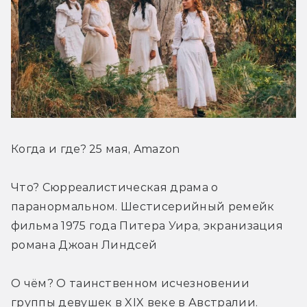
Когда и где? 25 мая, Amazon
Что? Сюрреалистическая драма о 
паранормальном. Шестисерийный ремейк 
фильма 1975 года Питера Уира, экранизация 
романа Джоан Линдсей
О чём? О таинственном исчезновении 
группы девушек в XIX веке в Австралии. 