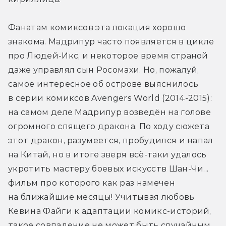
Фанатам комиксов эта локация хорошо 
знакома. Мадрипур часто появляется в цикле 
про Людей-Икс, и некоторое время страной 
даже управлял сын Росомахи. Но, пожалуй, 
самое интересное об острове выяснилось 
в серии комиксов Avengers World (2014-2015): 
на самом деле Мадрипур возведён на голове 
огромного спящего дракона. По ходу сюжета 
этот дракон, разумеется, пробудился и напал 
на Китай, но в итоге зверя всё-таки удалось 
укротить мастеру боевых искусств Шан-Чи... 
фильм про которого как раз намечен 
на ближайшие месяцы! Учитывая любовь 
Кевина Файги к адаптации комикс-историй, 
такое совпадение не может быть случайным.