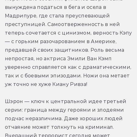
вынуждена податься в бега и осела в 
Мадрипуре, где стала преуспевающей 
преступницей. Самоотверженность в ней 
теперь сочетается с цинизмом, верность Кэпу 
— с горьким разочарованием в Америке, 
предавшей своих защитников. Роль весьма 
непростая, но актриса Эмили Ван Кэмп 
уверенно справляется как с драматическими, 
так и с боевыми эпизодами. Ножи она метает 
уж точно не хуже Киану Ривза!
Шэрон — ключ к центральной идее третьей 
серии: граница между героями и злодеями 
подчас неразличима. Даже хороших людей 
отчаяние может толкнуть на криминал. 
Вчерашний террорист сегодня может 