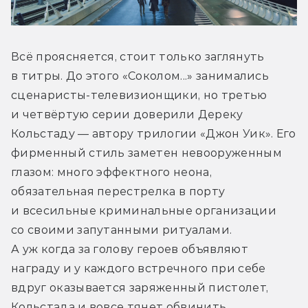
Всё проясняется, стоит только заглянуть 
в титры. До этого «Соколом...» занимались 
сценаристы-телевизионщики, но третью 
и четвёртую серии доверили Дереку 
Кольстаду — автору трилогии «Джон Уик». Его 
фирменный стиль заметен невооруженным 
глазом: много эффектного неона, 
обязательная перестрелка в порту 
и всесильные криминальные организации 
со своими запутанными ритуалами. 
А уж когда за голову героев объявляют 
награду и у каждого встречного при себе 
вдруг оказывается заряженный пистолет, 
Кольстада и вовсе тянет обвинить 