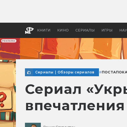
Как с
фильм
бы «В
КНИГИ
КИНО
СЕРИАЛЫ
ИГРЫ
НА
РЕКЛАМА
Сериалы
|
Обзоры сериалов
#
ПОСТАПОК
Сериал «Укры
впечатления
Денис Старостин