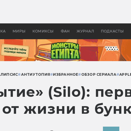
оздавались «Страшилы»:
«Одиссея» Нолана: что эт
, без которого не было
фильм сделал с Гомером и
ластелина колец»
Древней Грецией
УКА
МИРЫ
КОМИКСЫ
ФАН
ЖУРНАЛ
ПОДКАСТЫ
АЛИПСИС
#
АНТИУТОПИЯ
#
ИЗБРАННОЕ
#
ОБЗОР СЕРИАЛА
#
APPL
тие» (Silo): пер
 от жизни в бун