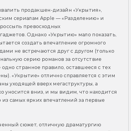
охвалить продакшен-дизайн «Укрытия», 
ким сериалам Apple — «Разделению» и 
 россыпь превосходных 
аджетов. Однако «Укрытию» мало показать, 
пытается создать впечатление огромного 
дами не встречаются друг с другом (только 
нальную серию романов за отсутствие 
дно странное правило, оставшееся с тех 
ны). «Укрытие» отлично справляется с этим 
ны уходящей вверх мегаструктуры, а 
о уносится вниз, и мы видим, что находится 
о из самых ярких впечатлений за первые 
ченный сюжет, отличную драматургию 