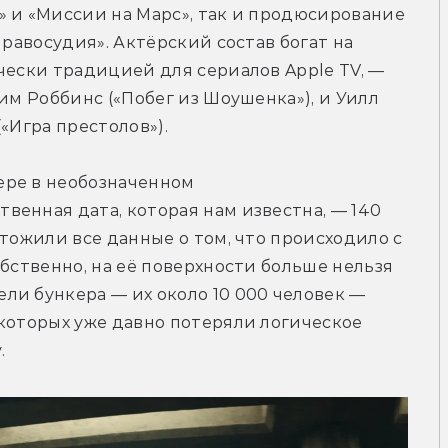
 и «Миссии на Марс», так и продюсирование 
Правосудия». Актёрский состав богат на 
чески традицией для сериалов Apple TV, — 
им Роббинс («Побег из Шоушенка»), и Уилл 
«Игра престолов»).
ре в необозначенном 
енная дата, которая нам известна, — 140 
тожили все данные о том, что происходило с 
бственно, на её поверхности больше нельзя 
и бункера — их около 10 000 человек — 
которых уже давно потеряли логическое 
.