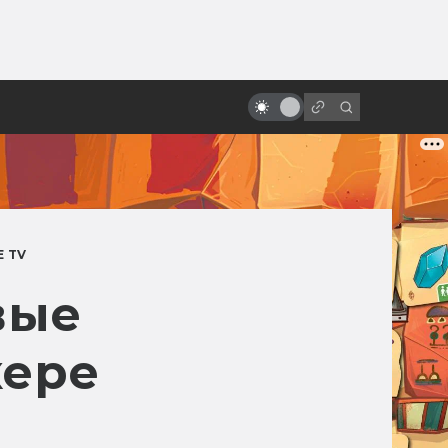
от
Как создавалась «Бразилия»
Терри Гиллиама: смысл названия
и битва за концовку
E TV
вые
кере