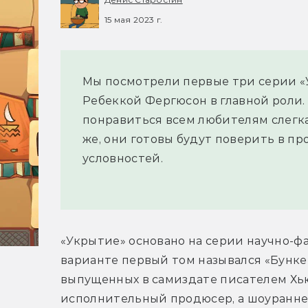
15 мая 2023 г.
Мы посмотрели первые три серии «У
Ребеккой Фергюсон в главной роли.
понравиться всем любителям слегка
же, они готовы будут поверить в п
условностей.
«Укрытие» основано на серии научно-фа
варианте первый том назывался «Бункер
выпущенных в самиздате писателем Хью Х
исполнительный продюсер, а шоураннеро