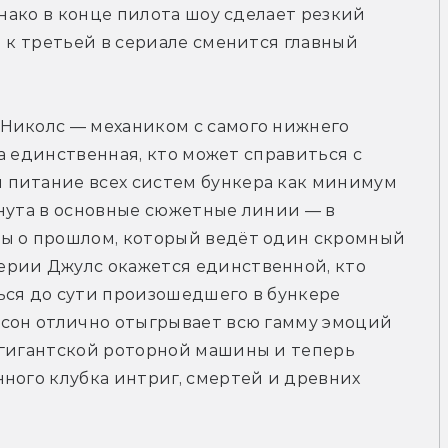
днако в конце пилота шоу сделает резкий 
 к третьей в сериале сменится главный 
Николс — механиком с самого нижнего 
на единственная, кто может справиться с 
питание всех систем бункера как минимум 
нута в основные сюжетные линии — в 
ы о прошлом, который ведёт один скромный 
рии Джулс окажется единственной, кто 
ься до сути произошедшего в бункере 
юсон отлично отыгрывает всю гамму эмоций 
 гигантской роторной машины и теперь 
ного клубка интриг, смертей и древних 