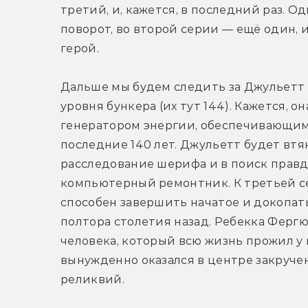
третий, и, кажется, в последний раз. О
поворот, во второй серии — ещё один, и
герой.
Дальше мы будем следить за Джульетт 
уровня бункера (их тут 144). Кажется, о
генератором энергии, обеспечивающим 
последние 140 лет. Джульетт будет втя
расследование шерифа и в поиск правд
компьютерный ремонтник. К третьей се
способен завершить начатое и докопат
полтора столетия назад. Ребекка Ферг
человека, который всю жизнь прожил у
вынужденно оказался в центре закручен
реликвий.