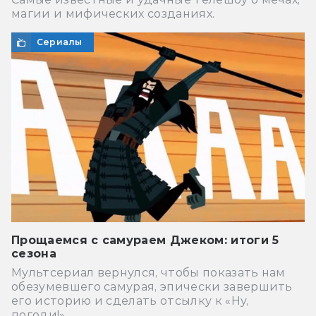
магии и мифических созданиях.
Сериалы
Прощаемся с самураем Джеком: итоги 5
сезона
Мультсериал вернулся, чтобы показать нам
обезумевшего самурая, эпически завершить
его историю и сделать отсылку к «Ну,
погоди!».