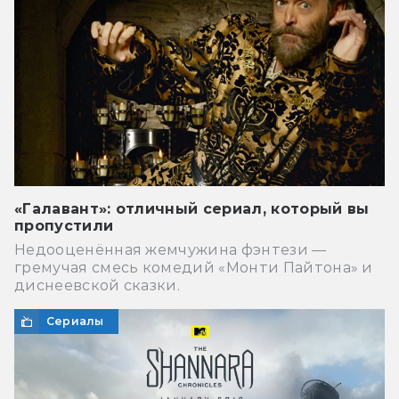
«Галавант»: отличный сериал, который вы
пропустили
Недооценённая жемчужина фэнтези —
гремучая смесь комедий «Монти Пайтона» и
диснеевской сказки.
Сериалы