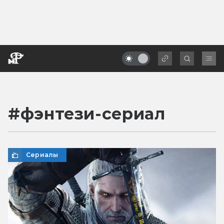
#
фэнтези-сериал
Сериалы