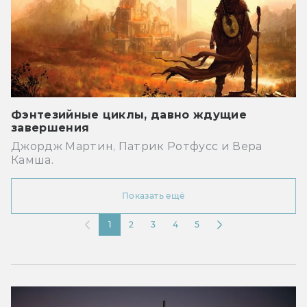
Фэнтезийные циклы, давно ждущие
завершения
Джордж Мартин, Патрик Ротфусс и Вера
Камша.
Показать ещё
1
2
3
4
5