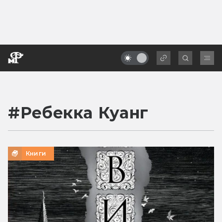
#
Ребекка Куанг
Книги