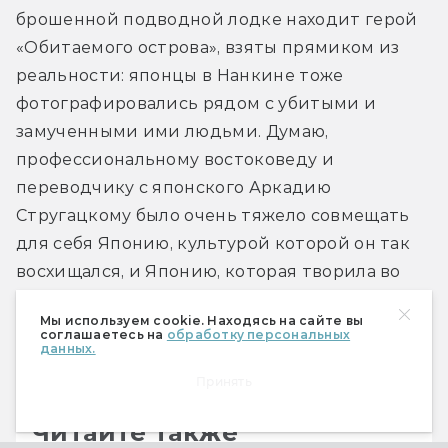
брошенной подводной лодке находит герой 
«Обитаемого острова», взяты прямиком из 
реальности: японцы в Нанкине тоже 
фотографировались рядом с убитыми и 
замученными ими людьми. Думаю, 
профессиональному востоковеду и 
переводчику с японского Аркадию 
Стругацкому было очень тяжело совмещать 
для себя Японию, культурой которой он так 
восхищался, и Японию, которая творила во 
время войны невообразимые дикости на 
Мы используем cookie. Находясь на сайте вы
захваченных ею территориях.
соглашаетесь на
обработку персональных
данных.
Принять
Читайте также