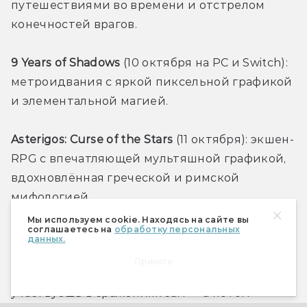
путешествиями во времени и отстрелом 
конечностей врагов.
9 Years of Shadows 
(10 октября на PC и Switch): 
метроидвания с яркой пиксельной графикой 
и элементальной магией.
Asterigos: Curse of the Stars 
(11 октября): экшен-
RPG с впечатляющей мультяшной графикой, 
вдохновлённая греческой и римской 
мифологией. 
Мы используем cookie. Находясь на сайте вы
соглашаетесь на
обработку персональных
Timemelters 
(12 октября — начало раннего 
данных.
доступа): смесь стратегии и экшен-
Принять
адвенчуры о магах, где в один момент 
участвуешь в сражениях сам — а потом 