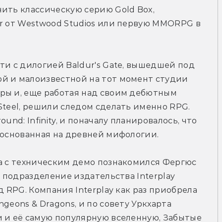
ить классическую серию Gold Box, 
r от Westwood Studios или первую MMORPG в 
ти с дилогией Baldur's Gate, вышедшей под 
й и малоизвестной на тот момент студии 
ры и, еще работая над своим дебютным 
Steel, решили следом сделать именно RPG. 
und: Infinity, и поначалу планировалось, что 
 основанная на древней мифологии.
а с техническим демо познакомился Фергюс 
л подразделение издательства Interplay 
д RPG. Компания Interplay как раз приобрела 
geons & Dragons, и по совету Уркхарта 
 и её самую популярную вселенную, Забытые 