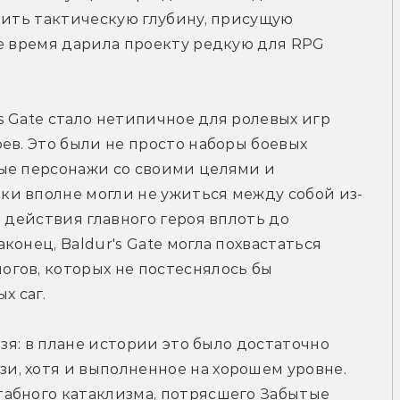
нить тактическую глубину, присущую 
е время дарила проекту редкую для RPG 
 Gate стало нетипичное для ролевых игр 
ев. Это были не просто наборы боевых 
ые персонажи со своими целями и 
и вполне могли не ужиться между собой из-
 действия главного героя вплоть до  
онец, Baldur's Gate могла похвастаться 
гов, которых не постеснялось бы 
 саг. 
зя: в плане истории это было достаточно 
, хотя и выполненное на хорошем уровне. 
абного катаклизма, потрясшего Забытые 