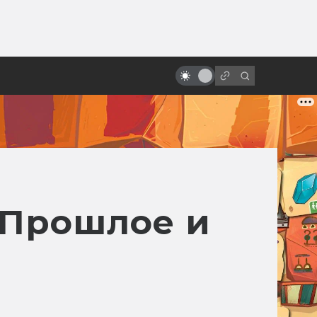
от
Как на студии разгромили
первый сценарий «Матрицы»
 Прошлое и