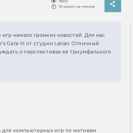
11530
10 минут на чтение
игр немало громких новостей. Для нас
s Gate III от студии Larian. Отличный
уждать о перспективах её триумфального
 для компьютерных игр по мотивам 