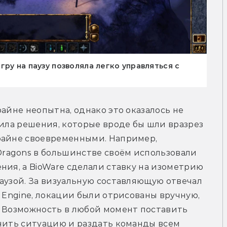
ру на паузу позволяла легко управляться с
айне неопытна, однако это оказалось не 
дила решения, которые вроде бы шли вразрез 
райне своевременными. Например, 
agons в большинстве своём использовали 
ния, а BioWare сделали ставку на изометрию 
аузой. За визуальную составляющую отвечал 
 Engine, локации были отрисованы вручную, 
. Возможность в любой момент поставить 
нить ситуацию и раздать команды всем 