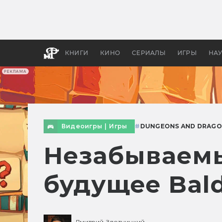
Как с
фильм
бы «В
КНИГИ
КИНО
СЕРИАЛЫ
ИГРЫ
НА
РЕКЛАМА
Видеоигры
|
Игры
#
DUNGEONS AND DRAG
Незабываемы
будущее Bald
Дмитрий Злотницкий