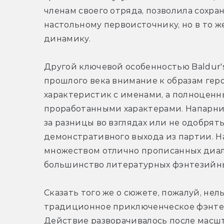
членам своего отряда, позволила сохра
настольному первоисточнику, но в то ж
динамику.
Другой ключевой особенностью Baldur's
прошлого века внимание к образам геро
характеристик с именами, а полноценн
проработанными характерами. Напарник
за разницы во взглядах или не одобрять
демонстративного выхода из партии. Нак
множеством отлично прописанных диало
большинство литературных фэнтезийных
Сказать того же о сюжете, пожалуй, нель
традиционное приключенческое фэнтези
Действие разворачивалось после масшт