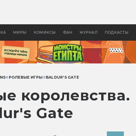
оздавались «Страшилы»:
«Одиссея» Нолана: что эт
, без которого не было
фильм сделал с Гомером и
ластелина колец»
Древней Грецией
УКА
МИРЫ
КОМИКСЫ
ФАН
ЖУРНАЛ
ПОДКАСТЫ
ONS
#
РОЛЕВЫЕ ИГРЫ
#
BALDUR'S GATE
е королевства.
ur's Gate