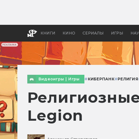
Как с
фильм
бы «В
КНИГИ
КИНО
СЕРИАЛЫ
ИГРЫ
НА
РЕКЛАМА
Видеоигры
|
Игры
#
КИБЕРПАНК
#
РЕЛИГИЯ
Религиозные
Legion
Александр Стрепетилов