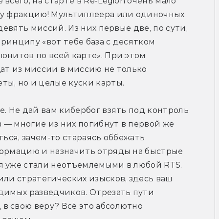
всего, на старте в Re-Legion очень мало 
ну фракцию! Мультиплеера или одиночных 
девять миссий. Из них первые две, по сути, 
ринципу «вот тебе база с десятком 
юнитов по всей карте». При этом 
ат из миссии в миссию не только 
ы, но и целые куски карты. 
. Не дай вам кибербог взять под контроль 
— многие из них погибнут в первой же 
ться, зачем-то стараясь оббежать 
формацию и назначить отряды на быстрые 
я уже стали неотъемлемыми в любой RTS. 
или стратегических изысков, здесь ваш 
димых разведчиков. Отрезать пути 
в свою веру? Всё это абсолютно 