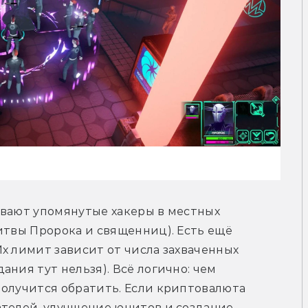
вают упомянутые хакеры в местных 
итвы Пророка и священниц). Есть ещё 
х лимит зависит от числа захваченных 
ния тут нельзя). Всё логично: чем 
олучится обратить. Если криптовалюта 
телей, улучшение юнитов и создание 