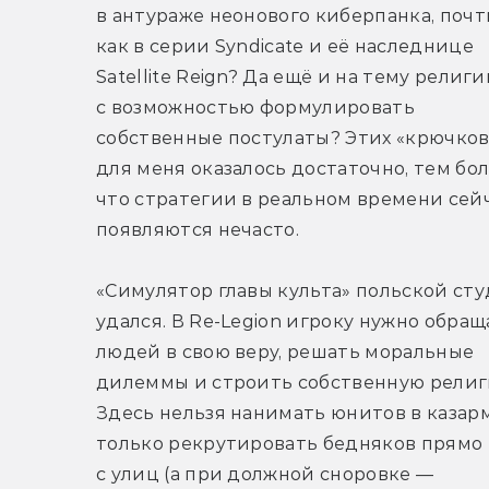
в антураже неонового киберпанка, почти
как в серии Syndicate и её наследнице 
Satellite Reign? Да ещё и на тему религи
с возможностью формулировать 
собственные постулаты? Этих «крючков»
для меня оказалось достаточно, тем бол
что стратегии в реальном времени сейч
появляются нечасто.
«Симулятор главы культа» польской сту
удался. В Re-Legion игроку нужно обраща
людей в свою веру, решать моральные 
дилеммы и строить собственную религи
Здесь нельзя нанимать юнитов в казарм
только рекрутировать бедняков прямо 
с улиц (а при должной сноровке — 