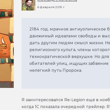
6 февраля 2019 г.
2184 год, мрачное антиуопическое 
движимый идеалами свободы и высш
дать другим людям смысл жизни. Не
религиозного культа, члены которо
технократической верхушке. Но для
обитателей улиц, ищущих забвение в
нелёгкий путь Пророка.
Я заинтересовался Re-Legion ещё в ноябр
когда 1С показала очередной трейлер. R