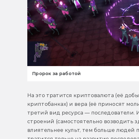
Пророк за работой
На это тратится криптовалюта (её добы
криптобанках) и вера (её приносят мол
третий вид ресурса — последователи. И
строений (самостоятельно возводить зда
влиятельнее культ, тем больше людей п
тратится только на развитие последова