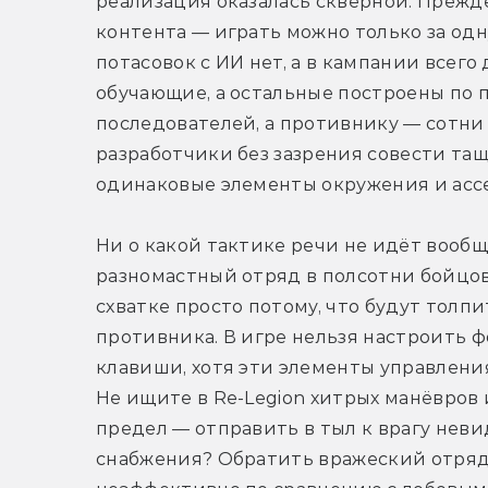
реализация оказалась скверной. Прежде 
контента — играть можно только за од
потасовок с ИИ нет, а в кампании всего 
обучающие, а остальные построены по п
последователей, а противнику — сотни 
разработчики без зазрения совести тащ
одинаковые элементы окружения и ассет
Ни о какой тактике речи не идёт вообще
разномастный отряд в полсотни бойцов 
схватке просто потому, что будут толпи
противника. В игре нельзя настроить 
клавиши, хотя эти элементы управлени
Не ищите в Re-Legion хитрых манёвров 
предел — отправить в тыл к врагу неви
снабжения? Обратить вражеский отряд 