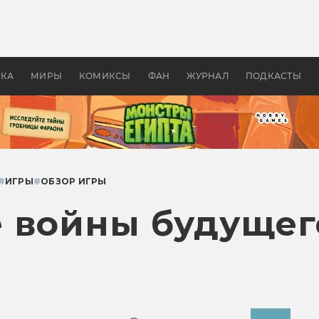
оздавались «Страшилы»:
«Одиссея» Нолана: что эт
, без которого не было
фильм сделал с Гомером и
ластелина колец»
Древней Грецией
УКА
МИРЫ
КОМИКСЫ
ФАН
ЖУРНАЛ
ПОДКАСТЫ
#
ИГРЫ
#
ОБЗОР ИГРЫ
 войны будущего