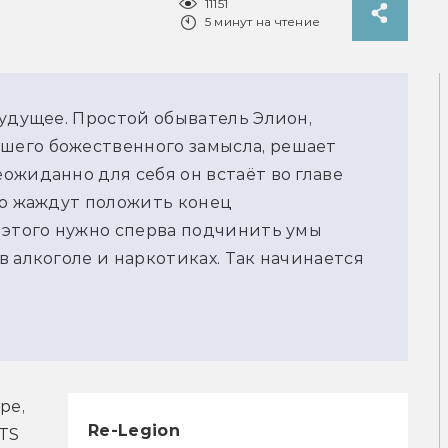
11151
5 минут на чтение
будущее. Простой обыватель Элион,
его божественного замысла, решает
ожиданно для себя он встаёт во главе
го жаждут положить конец
 этого нужно сперва подчинить умы
 алкоголе и наркотиках. Так начинается
е, 
Re-Legion
TS 