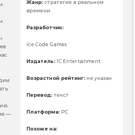
Жанр:
стратегия в реальном
 
времени
и 
Разработчик:
 
Ice Code Games
ее 
ас 
Издатель:
1C Entertainment
Возрастной рейтинг:
не указан
дии 
ть 
Перевод:
текст
ю. 
Платформа:
PC
е — 
Похоже на: