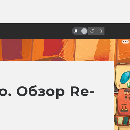
от
Помянем киновселенную DC: все
фильмы от худшего к лучшему
. Обзор Re-