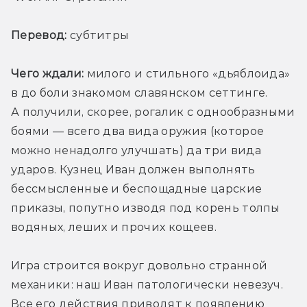
Перевод:
 субтитры 
Чего ждали:
 милого и стильного «дьяблоида» 
в до боли знакомом славянском сеттинге. 
А получили, скорее, рогалик с однообразными 
боями — всего два вида оружия (которое 
можно ненадолго улучшать) да три вида 
ударов. Кузнец Иван должен выполнять 
бессмысленные и беспощадные царские 
приказы, попутно изводя под корень толпы 
водяных, леших и прочих кощеев.
Игра строится вокруг довольно странной 
механики: наш Иван патологически невезуч. 
Все его действия приводят к появлению 