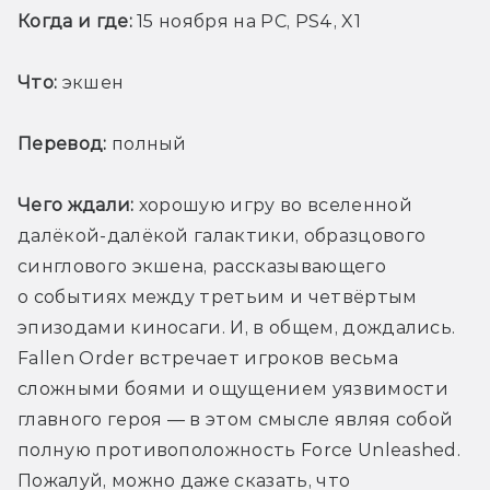
Когда и где:
 15 ноября на PC, PS4, X1
Что:
 экшен
Перевод:
 полный
Чего ждали:
 хорошую игру во вселенной 
далёкой-далёкой галактики, образцового 
синглового экшена, рассказывающего 
о событиях между третьим и четвёртым 
эпизодами киносаги. И, в общем, дождались. 
Fallen Order встречает игроков весьма 
сложными боями и ощущением уязвимости 
главного героя — в этом смысле являя собой 
полную противоположность Force Unleashed. 
Пожалуй, можно даже сказать, что 