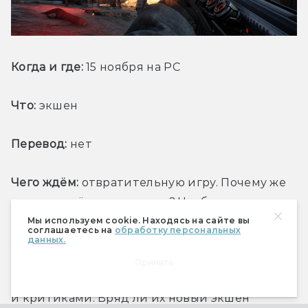
Когда и где:
 15 ноября на PC
Что:
 экшен
Перевод:
 нет
Чего ждём:
 отвратительную игру. Почему же 
мы взяли её в наш список? Чтобы 
предупредить вас! Разработчики уже 
Мы используем cookie. Находясь на сайте вы
соглашаетесь на
обработку персональных
умудрились отличиться игрой 
данных.
по кинолицензии — Rambo The Video Game, 
Принять
справедливо растоптанной игроками 
и критиками. Вряд ли их новый экшен 