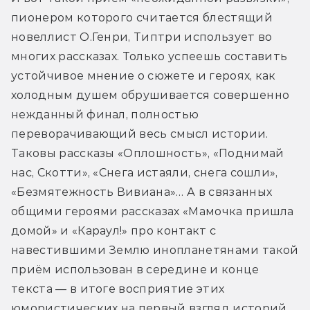
пионером которого считается блестящий 
новеллист О.Генри, Типтри использует во 
многих рассказах. Только успеешь составить 
устойчивое мнение о сюжете и героях, как 
холодным душем обрушивается совершенно 
нежданный финал, полностью 
переворачивающий весь смысл истории. 
Таковы рассказы «Оплошность», «Поднимай 
нас, Скотти», «Снега истаяли, снега сошли», 
«Безмятежность Вивиана»… А в связанных 
общими героями рассказах «Мамочка пришла 
домой» и «Караул!» про контакт с 
навестившими Землю инопланетянами такой 
приём использован в середине и конце 
текста — в итоге восприятие этих 
юмористических на первый взгляд историй 