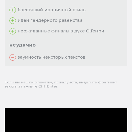
блестящий ироничный стиль
идеи гендерного равенства
неожиданные финалы в духе О.Генри
неудачно
заумность некоторых текстов
Если вы нашли опечатку, пожалуйста, выделите фрагмент
текста и нажмите Ctrl+Enter.