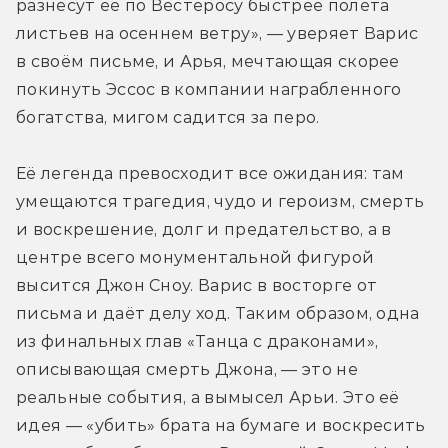
разнесут её по Вестеросу быстрее полёта 
листьев на осеннем ветру», — уверяет Варис 
в своём письме, и Арья, мечтающая скорее 
покинуть Эссос в компании награбленного 
богатства, мигом садится за перо.
Её легенда превосходит все ожидания: там 
умещаются трагедия, чудо и героизм, смерть 
и воскрешение, долг и предательство, а в 
центре всего монументальной фигурой 
высится Джон Сноу. Варис в восторге от 
письма и даёт делу ход. Таким образом, одна 
из финальных глав «Танца с драконами», 
описывающая смерть Джона, — это не 
реальные события, а вымысел Арьи. Это её 
идея — «убить» брата на бумаге и воскресить 