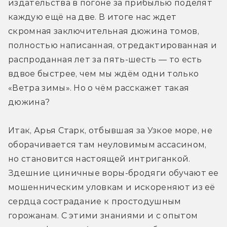
издательства в погоне за прибылью поделят 
каждую ещё на две. В итоге нас ждет 
скромная заключительная дюжина томов, 
полностью написанная, отредактированная и 
распроданная лет за пять-шесть — то есть 
вдвое быстрее, чем мы ждём одни только 
«Ветра зимы». Но о чём расскажет такая 
дюжина?
Итак, Арья Старк, отбывшая за Узкое море, не 
оборачивается там неуловимым ассасином, 
но становится настоящей интриганкой. 
Здешние циничные воры-бродяги обучают ее 
мошенническим уловкам и искореняют из её 
сердца сострадание к простодушным 
горожанам. С этими знаниями и с опытом 