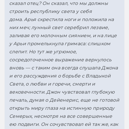
сказал отец? Он сказал, что мы должны 
строить республику света у себя 
дома. 
Арья скрестила ноги и положила на 
них меч; лунный свет серебрил лезвие, 
заливая его молочным сиянием, и на лице 
у Арьи промелькнула гримаса: слишком 
слепит. Но тут же угрюмое, 
сосредоточенное выражение вернулось 
вновь — с таким она всегда слушала Джона 
и его рассуждения о борьбе с Владыкой 
Света, о любви и горечи, смерти и 
вековечности. Джон чувствовал глубокую 
печаль, думая о Дейенерис, еще не готовой 
открыть миру глаза на истинную природу 
Семерых, несмотря на все совершенные 
ею подвиги. Он сочувствовал ей так же, как 