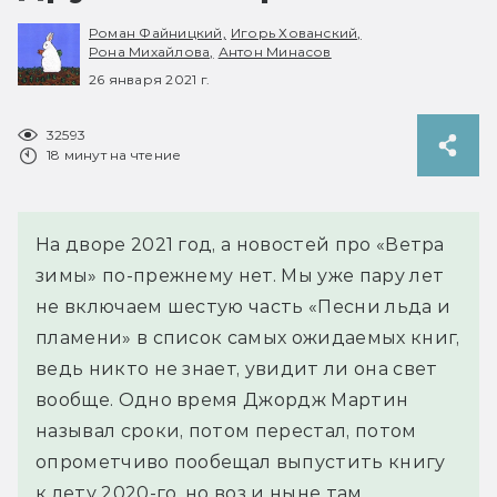
Роман Файницкий,
Игорь Хованский,
Рона Михайлова,
Антон Минасов
26 января 2021 г.
32593
18 минут на чтение
На дворе 2021 год, а новостей про «Ветра
зимы» по-прежнему нет. Мы уже пару лет
не включаем шестую часть «Песни льда и
пламени» в список самых ожидаемых книг,
ведь никто не знает, увидит ли она свет
вообще. Одно время Джордж Мартин
называл сроки, потом перестал, потом
опрометчиво пообещал выпустить книгу
к лету 2020-го, но воз и ныне там.