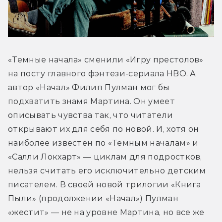
«Темные начала» сменили «Игру престолов» 
на посту главного фэнтези-сериала HBO. А 
автор «Начал» Филип Пулман мог бы 
подхватить знамя Мартина. Он умеет 
описывать чувства так, что читатели 
открывают их для себя по новой. И, хотя он 
наиболее известен по «Темным началам» и 
«Салли Локхарт» — циклам для подростков, 
нельзя считать его исключительно детским 
писателем. В своей новой трилогии «Книга 
Пыли» (продолжении «Начал») Пулман 
«жестит» — не на уровне Мартина, но все же 