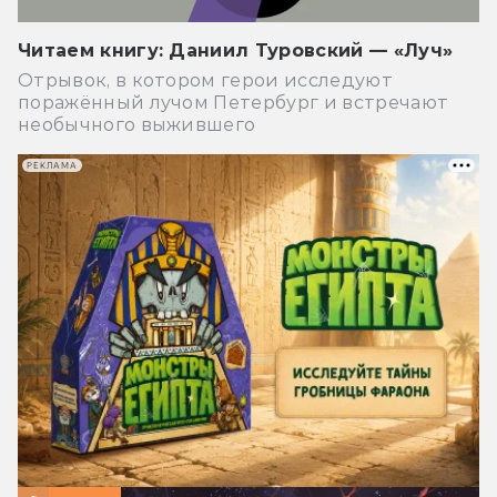
Читаем книгу: Даниил Туровский — «Луч»
Отрывок, в котором герои исследуют
поражённый лучом Петербург и встречают
необычного выжившего
РЕКЛАМА