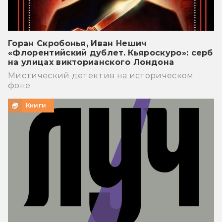
Горан Скробонья, Иван Нешич
«Флорентийский дублет. Кьяроскуро»: серб
на улицах викторианского Лондона
Мистический детектив на историческом
фоне
Книги