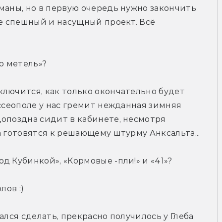
маны, но в первую очередь нужно закончить 
ее спешный и насущный проект. Всё 
ю метель»?
лючится, как только окончательно будет 
ссеополе у нас гремит нежданная зимняя 
опоздна сидит в кабинете, несмотря 
а готовятся к решающему штурму Анксальта...
д Кубинкой», «Кормовые -пли!» и «41»?
лов :)
ался сделать, прекрасно получилось у Глеба 