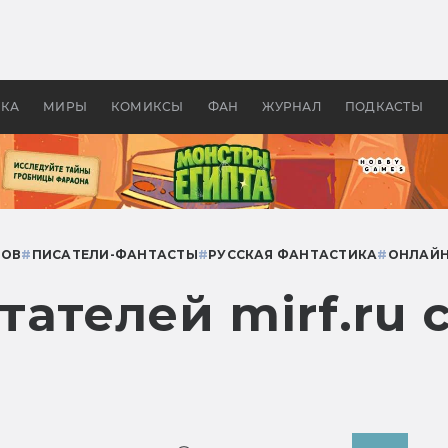
 фильмы смотреть в
Как создавались «Страшил
те 2026? В мире —
фильм, без которого не б
липсис, в России —
бы «Властелина колец»
ие комедии
УКА
МИРЫ
КОМИКСЫ
ФАН
ЖУРНАЛ
ПОДКАСТЫ
МОВ
#
ПИСАТЕЛИ-ФАНТАСТЫ
#
РУССКАЯ ФАНТАСТИКА
#
ОНЛАЙН
ателей mirf.ru 