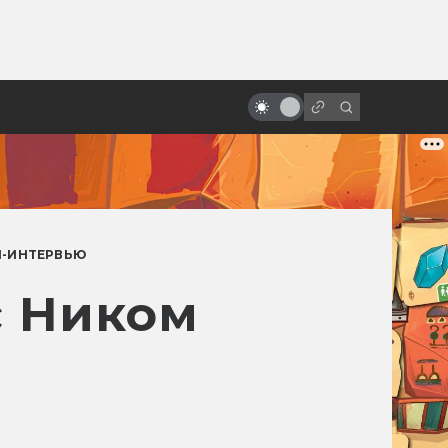
ы»:
Мужество и вера Зака Снайдера:
ыло
как режиссёр вкладывает в
фильмы себя
-ИНТЕРВЬЮ
с Ником