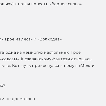
овью») + новая повесть «Верное слово».
 «Трое из леса» и «Волкодав».
а, одна из немногих настольных. Трое 
 «совсем». К славянскому фэнтези отношусь 
льше. Вот, чуть прикоснулся к нему в «Молли 
на?
 и не досмотрел.