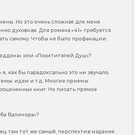
нены. Но это очень сложная для меня 
нно духовная. Для романа «41» требуется 
ать самому. Чтобы не было профанации.
еддона» или «Похитителей Душ»?
я, как бы парадоксально это ни звучало, 
темы, идеи и т.д. Многие приемы. 
ооцененных книг. Но писать прямое 
еба Валинора»?
нец там тот же самый, перспектив издания 