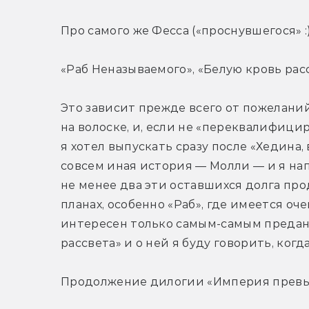
Про самого же Фесса («проснувшегося» :
«Раб Неназываемого», «Белую кровь рас
Это зависит прежде всего от пожеланий
на волоске, и, если не «переквалифициро
я хотел выпускать сразу после «Хедина, 
совсем иная история — Молли — и я напи
не менее два эти оставшихся долга про
планах, особенно «Раб», где имеется оче
интересен только самым-самым преданны
рассвета» и о ней я буду говорить, когда
Продолжение дилогии «Империя превы