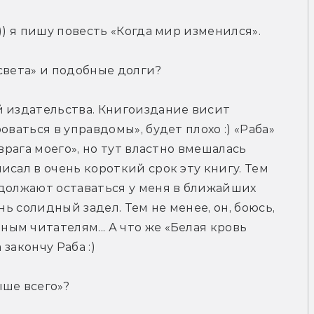
)) я пишу повесть «Когда мир изменился».
света» и подобные долги?
 издательства. Книгоиздание висит 
ваться в управдомы», будет плохо :) «Раба» 
врага моего», но тут властно вмешалась 
сал в очень короткий срок эту книгу. Тем 
должают оставаться у меня в ближайших 
нь солидный задел. Тем не менее, он, боюсь, 
м читателям... А что же «Белая кровь 
 закончу Раба :)
ше всего»?