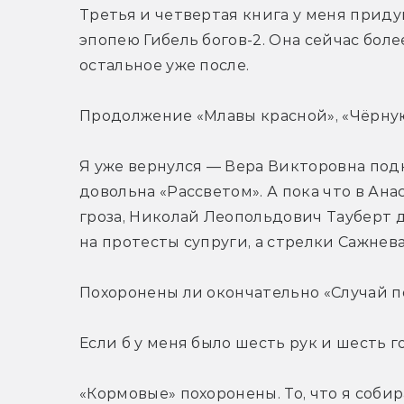
Третья и четвертая книга у меня приду
эпопею Гибель богов-2. Она сейчас бол
остальное уже после.
Продолжение «Млавы красной», «Чёрну
Я уже вернулся — Вера Викторовна подк
довольна «Рассветом». А пока что в Ана
гроза, Николай Леопольдович Тауберт д
на протесты супруги, а стрелки Сажнев
Похоронены ли окончательно «Случай по
Если б у меня было шесть рук и шесть го
«Кормовые» похоронены. То, что я собир