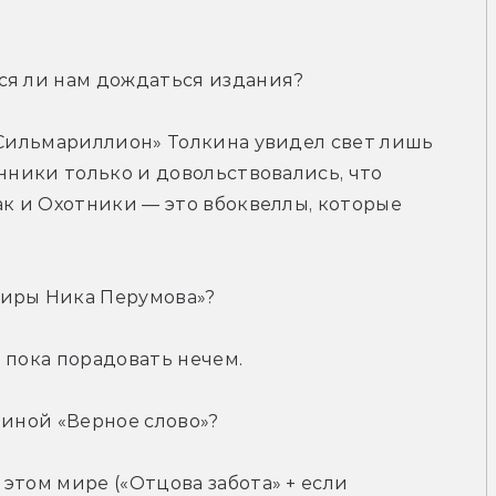
ся ли нам дождаться издания?
«Сильмариллион» Толкина увидел свет лишь 
нники только и довольствовались, что 
ак и Охотники — это вбоквеллы, которые 
Миры Ника Перумова»?
, пока порадовать нечем.
биной «Верное слово»?
этом мире («Отцова забота» + если 