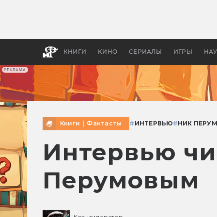
Какие
авгус
апока
детск
КНИГИ
КИНО
СЕРИАЛЫ
ИГРЫ
НА
РЕКЛАМА
Книги
|
Фантасты
#
ИНТЕРВЬЮ
#
НИК ПЕРУ
Интервью чит
Перумовым
Кот-император