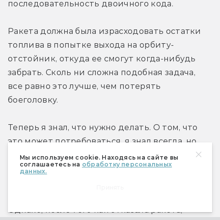
последовательность двоичного кода.
Ракета должна была израсходовать остатки 
топлива в попытке выхода на орбиту-
отстойник, откуда ее смогут когда-нибудь 
забрать. Сколь ни сложна подобная задача, 
все равно это лучше, чем потерять 
боеголовку.
Теперь я знал, что нужно делать. О том, что 
это может потребоваться, я знал всегда, но 
загонял знание в самые дальние уголки 
Мы используем cookie. Находясь на сайте вы
соглашаетесь на
обработку персональных
разума, пока оставалась надежда, что нашей 
данных.
первой линии обороны вполне достаточно.
Принять
Однако, после того как отказала ракета, 