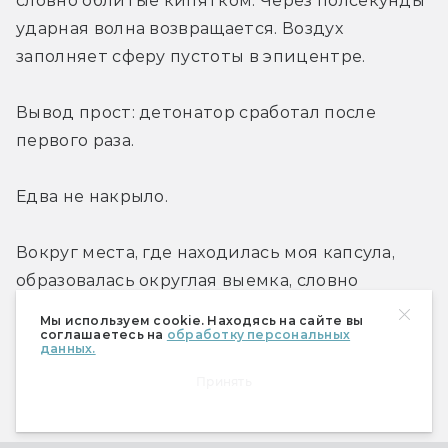
словно облитые кипятком. Через полсекунды 
ударная волна возвращается. Воздух 
заполняет сферу пустоты в эпицентре.
Вывод прост: детонатор сработал после 
первого раза.
Едва не накрыло.
Вокруг места, где находилась моя капсула, 
образовалась округлая выемка, словно 
выгрызенная в скале, и кольцо обугленной 
Мы используем cookie. Находясь на сайте вы
травы. Над всем этим встает грибоподобное 
соглашаетесь на
обработку персональных
данных.
облако, как миниатюрный ядерный взрыв.
Принять
И приказал сжечь на берегу все корабли.