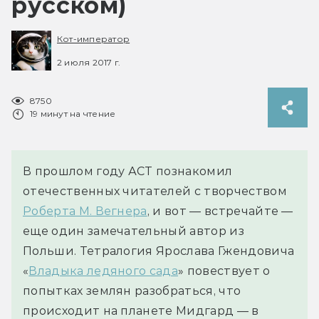
русском)
Кот-император
2 июля 2017 г.
8750
19 минут на чтение
В прошлом году АСТ познакомил
отечественных читателей с творчеством
Роберта М. Вегнера
, и вот — встречайте —
еще один замечательный автор из
Польши. Тетралогия Ярослава Гжендовича
«
Владыка ледяного сада
» повествует о
попытках землян разобраться, что
происходит на планете Мидгард — в