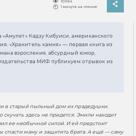
10064
1 минута на чтение
а «Амулет» Кадзу Кибуиси, американского
я. «Хранитель камня» — первая книга из
мана взросления, абсурдный юмор,
 издательства МИФ публикуем отрывок из
и в старый пыльный дом их прадедушки. 
о скучать здесь не придется. Эмили находит 
лил ее необычной силой. И ей предстоит 
ы спасти маму и защитить брата. А ещё — саму 