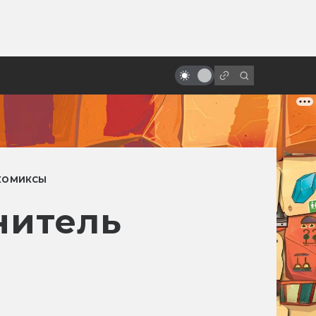
от
Помянем киновселенную DC: все
фильмы от худшего к лучшему
КОМИКСЫ
нитель