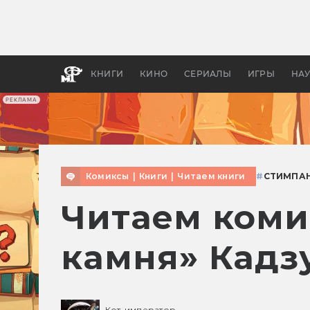
Как с
фильм
бы «В
КНИГИ
КИНО
СЕРИАЛЫ
ИГРЫ
НА
РЕКЛАМА
Комиксы
|
Книги
|
Читаем книги
#
СТИМПА
Читаем коми
камня» Кадз
Кот-император