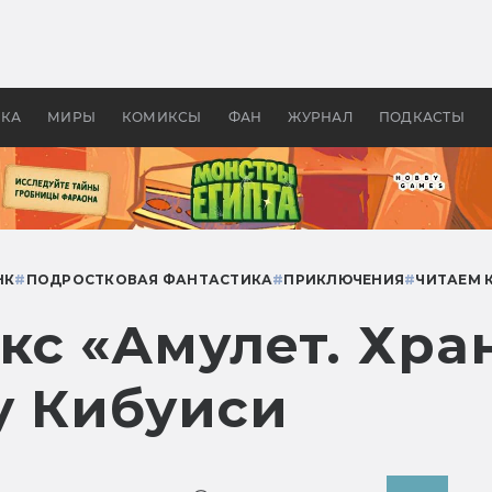
оздавались «Страшилы»:
«Одиссея» Нолана: что эт
, без которого не было
фильм сделал с Гомером и
ластелина колец»
Древней Грецией
УКА
МИРЫ
КОМИКСЫ
ФАН
ЖУРНАЛ
ПОДКАСТЫ
НК
#
ПОДРОСТКОВАЯ ФАНТАСТИКА
#
ПРИКЛЮЧЕНИЯ
#
ЧИТАЕМ 
кс «Амулет. Хра
у Кибуиси