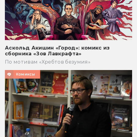
Аскольд Акишин «Город»: комикс из
сборника «Зов Лавкрафта»
По мотивам «Хребтов безумия»
Комиксы