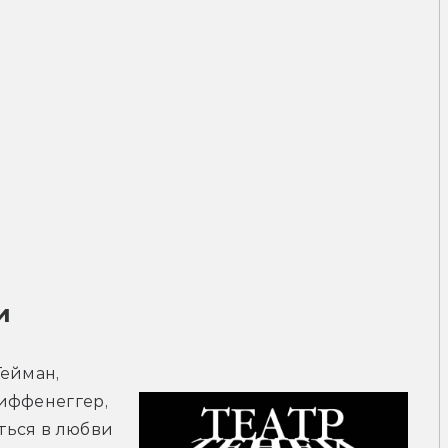
и
ейман, 
иффенеггер, 
ься в любви 