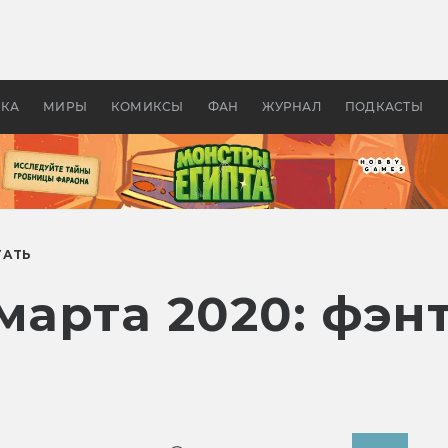
 фильмы смотреть в
Как создавались «Страшил
те 2026? В мире —
фильм, без которого не б
липсис, в России —
бы «Властелина колец»
ие комедии
УКА
МИРЫ
КОМИКСЫ
ФАН
ЖУРНАЛ
ПОДКАСТЫ
ТАТЬ
марта 2020: фэн