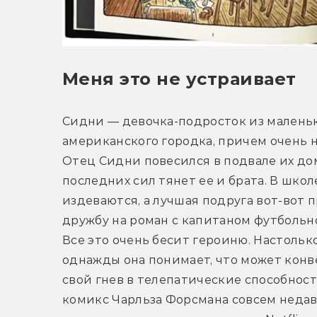
Меня это не устраивает
Сидни — девочка-подросток из маленьк
американского городка, причем очень н
Отец Сидни повесился в подвале их дома
последних сил тянет ее и брата. В школ
издеваются, а лучшая подруга вот-вот п
дружбу на роман с капитаном футбольн
Все это очень бесит героиню. Настолько,
однажды она понимает, что может конв
свой гнев в телепатические способности
комикс Чарльза Форсмана совсем недав