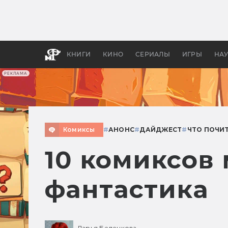
Какие
авгус
апока
детск
КНИГИ
КИНО
СЕРИАЛЫ
ИГРЫ
НА
РЕКЛАМА
Комиксы
#
АНОНС
#
ДАЙДЖЕСТ
#
ЧТО ПОЧИ
10 комиксов 
фантастика
Дарья Беленкова