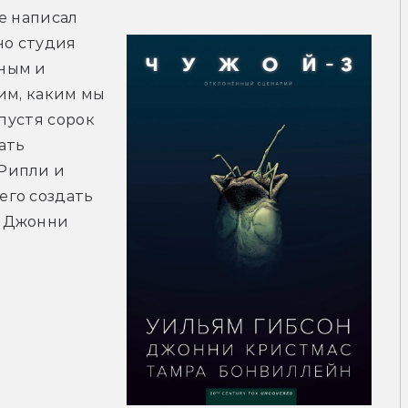
-е написал 
 но студия 
ным и 
им, каким мы 
пустя сорок 
ть 
Рипли и 
го создать 
 Джонни 