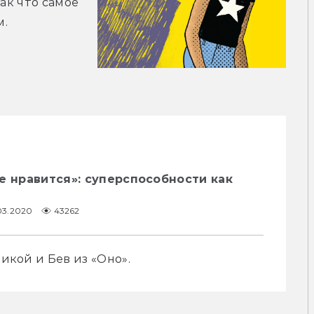
ак что самое 
м.
е нравится»: суперспособности как
03.2020
43262
тикой и Бев из «Оно».