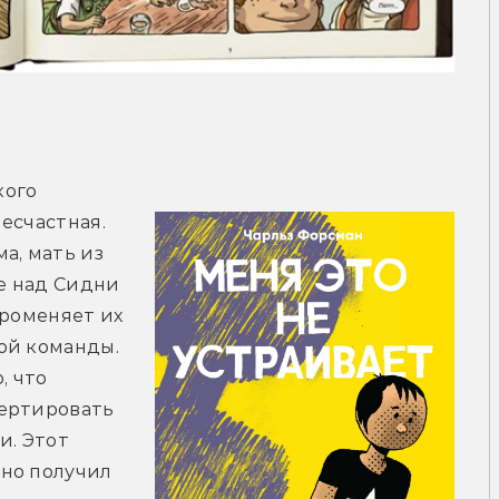
ого 
есчастная. 
, мать из 
е над Сидни 
роменяет их 
ой команды. 
 что 
ертировать 
. Этот 
но получил 