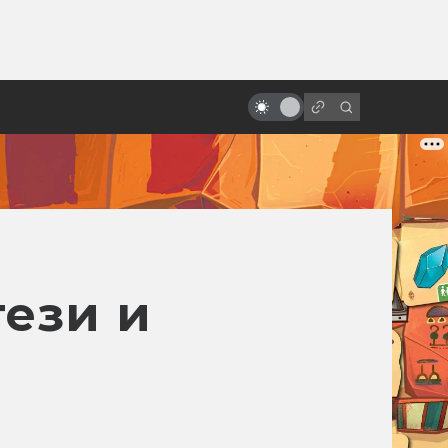
ы»:
«Назад в будущее» vs реальный
ыло
2015 год: где моя летающая
доска?
тези и