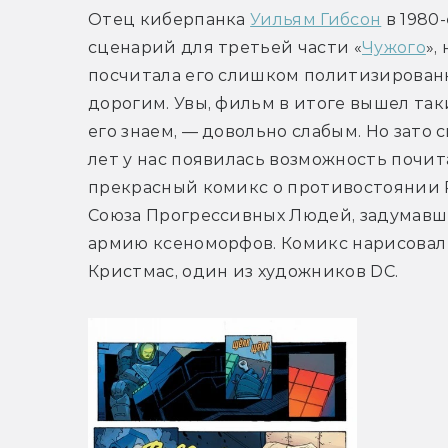
Отец киберпанка 
Уильям Гибсон
 в 1980
сценарий для третьей части «
Чужого
»,
посчитала его слишком политизирован
дорогим. Увы, фильм в итоге вышел так
его знаем, — довольно слабым. Но зато с
лет у нас появилась возможность почита
прекрасный комикс о противостоянии 
Союза Прогрессивных Людей, задумавше
армию ксеноморфов. Комикс нарисовал
Кристмас, один из художников DC.