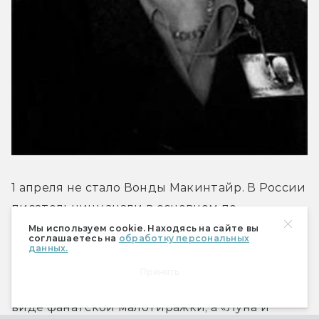
1 апреля не стало Вонды Макинтайр. В России 
писательницу знали в основном по 
межавторским циклам «Звёздные войны» и 
Мы используем cookie. Находясь на сайте вы
соглашаетесь на
обработку персональных
«Звёздный путь», а вот её оригинальные 
данных.
произведения до нас так и не добрались. 
Принять
Роман «Змея сновидений» издавался лишь в 
виде фанатской малотиражки, а «Луна и 