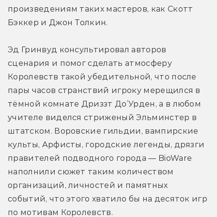
произведениям таких мастеров, как Скотт 
Бэккер и Джон Толкин.
Эд Гринвуд консультировал авторов 
сценария и помог сделать атмосферу 
Королевств такой убедительной, что после 
пары часов странствий игроку мерещился в 
тёмной комнате Дриззт До’Урден, а в любом 
учителе виделся стриженый Эльминстер в 
штатском. Воровские гильдии, вампирские 
культы, Арфисты, городские легенды, дрязги 
правителей подводного города — BioWare 
наполнили сюжет таким количеством 
организаций, личностей и памятных 
событий, что этого хватило бы на десяток игр 
по мотивам Королевств.