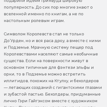
подарили идеям Гринвуда широкую 
популярность. До сих пор многие знают о 
вселенной именно по книгам, а не по 
настольным ролевым играм.
Символом Королевств стал не только 
До’Урден, но и вся раса дроу, а вместе с ними 
и Подземье. Мрачную систему пещер под 
Королевствами населяют самые необычные 
существа. Если на поверхности живут в 
основном типичные для фэнтези эльфы и 
орки, то в Подземье можно встретить 
иллитидов, похожих на Ктулху, и бехолдеров 
— летающих созданий с гигантскими глазами 
и зубастой пастью. Бехолдеры, придуманные 
лично Гэри Гайгэксом вместе с художником 