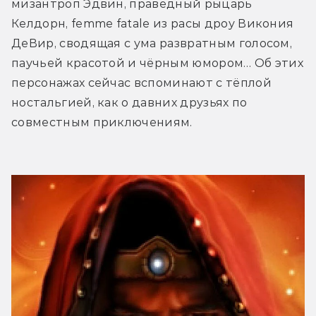
мизантроп Эдвин, праведный рыцарь 
Келдорн, femme fatale из расы дроу Викония 
ДеВир, сводящая с ума развратным голосом, 
паучьей красотой и чёрным юмором… Об этих 
персонажах сейчас вспоминают с тёплой 
ностальгией, как о давних друзьях по 
совместным приключениям.