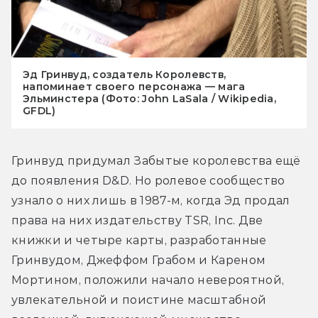
Эд Гринвуд, создатель Королевств,
напоминает своего персонажа — мага
Эльминстера (Фото: John LaSala / Wikipedia,
GFDL)
Гринвуд придумал Забытые королевства ещё 
до появления D&D. Но ролевое сообщество 
узнало о них лишь в 1987-м, когда Эд продал 
права на них издательству TSR, Inc. Две 
книжки и четыре карты, разработанные 
Гринвудом, Джеффом Грабом и Кареном 
Мортином, положили начало невероятной, 
увлекательной и поистине масштабной 