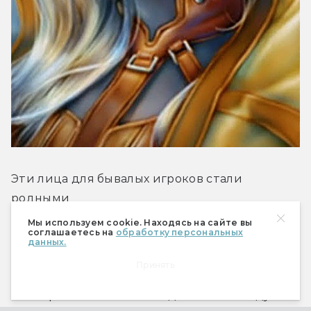
Эти лица для бывалых игроков стали 
родными
Мы используем cookie. Находясь на сайте вы
соглашаетесь на
обработку персональных
Их были десятки. Все они несли своё бремя. 
данных.
Рассказывали свою историю. Отстаивали 
Принять
свою позицию, готовые биться за неё 
насмерть. Все они навсегда остались в душе 