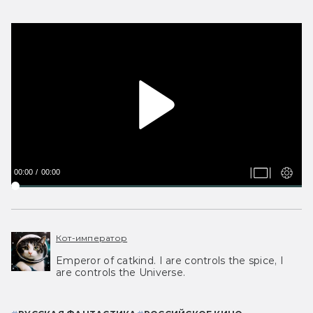
00:00
00:00
Кот-император
Emperor of catkind. I are controls the spice, I
are controls the Universe.