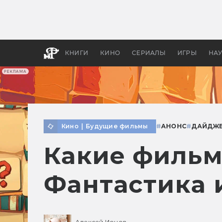
Как с
фильм
бы «В
КНИГИ
КИНО
СЕРИАЛЫ
ИГРЫ
НА
РЕКЛАМА
Кино
|
Будущие фильмы
#
АНОНС
#
ДАЙДЖ
Какие фильм
Фантастика 
Алексей Ионов