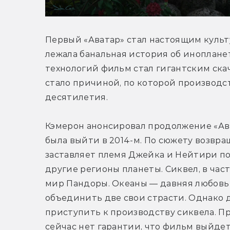
Первый «Аватар» стал настоящим культ
лежала банальная история об инопланет
технологий фильм стал гигантским ска
стало причиной, по которой производст
десятилетия.
Кэмерон анонсировал продолжение «Ават
была выйти в 2014-м. По сюжету возвра
заставляет племя Джейка и Нейтири по
другие регионы планеты. Сиквел, в час
мир Пандоры. Океаны — давняя любовь К
объединить две свои страсти. Однако д
приступить к производству сиквела. Пре
сейчас нет гарантии, что фильм выйдет 