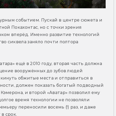
урным событием. Пускай в центре сюжета и 
ной Покахонтас, но с точки зрения 
чком вперёд. Именно развитие технологий 
во сиквела заняло почти полтора 
ара» ещё в 2010 году, вторая часть должна 
щение вооружённых до зубов людей 
кинуть обжитые места и отправиться в 
тности, должен показать богатый подводный 
эмерона, и второй «Аватар» позволил ему 
олгое время технологии не позволяли 
мьеру переносили восемь (!) раз, и даже 
в срок.