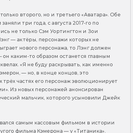
олько второго, но и третьего «Аватара». Обе 
аняли три года, с августа 2017-го по 
ись не только Сэм Уортингтон и Зои 
Лэнг — актёры, персонажи которых не 
ыграет нового персонажа, то Лэнг должен 
 он каким-то образом останется главным 
велах. «Я не буду раскрывать, как именно 
мерон, — но, в конце концов, это 
 трёх частях его персонаж эволюционирует 
». Из новых персонажей анонсирован 
еческий мальчик, которого усыновили Джейк 
авался самым кассовым фильмом в истории 
угого фильма Кэмерона — у «Титаника». 