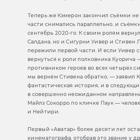
Теперь же Кэмерон закончил съёмки не т
части снимались параллельно, и съёмки з
сентябрь 2020-го. К своим ролям вернул
Салдана, но и Сигурни Уивер и Стивен 
пережили первой части. И если Уивер с
вернуться к роли полковника Куорича —
противником героев во всех четырёх сик
мы вернём Стивена обратно, — заявил Кэ
фантастическая история, и в следующих
в совершенно неожиданном направлении
Майлз Сокорро по кличке Паук — челов
и Нейтири.
Первый «Аватар» более десяти лет ост
кинематографа, отобрав это звание у др