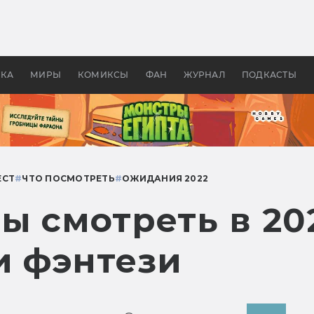
оздавались «Страшилы»:
«Одиссея» Нолана: что эт
, без которого не было
фильм сделал с Гомером и
ластелина колец»
Древней Грецией
УКА
МИРЫ
КОМИКСЫ
ФАН
ЖУРНАЛ
ПОДКАСТЫ
ЕСТ
#
ЧТО ПОСМОТРЕТЬ
#
ОЖИДАНИЯ 2022
ы смотреть в 20
и фэнтези