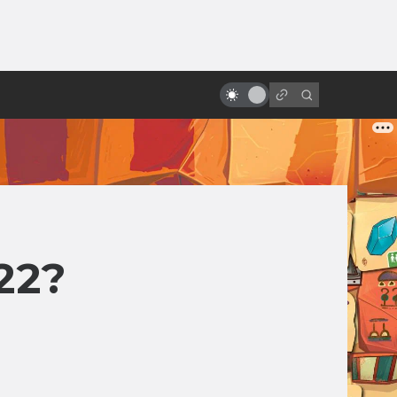
от
Самые прибыльные фильмы в
истории: бюджет/сборы
22?