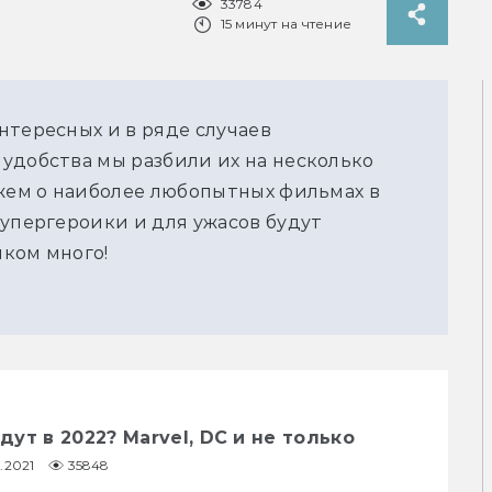
33784
15 минут на чтение
нтересных и в ряде случаев
удобства мы разбили их на несколько
ажем о наиболее любопытных фильмах в
супергероики и для ужасов будут
ком много!
ут в 2022? Marvel, DC и не только
2.2021
35848