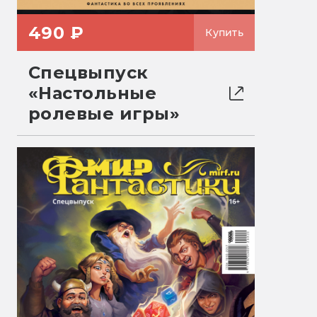
490 ₽
Купить
Спецвыпуск
«Настольные
ролевые игры»