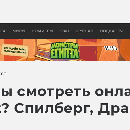
 фильмы смотреть в
Как создавались «Страшил
те 2026? В мире —
фильм, без которого не б
липсис, в России —
бы «Властелина колец»
ие комедии
УКА
МИРЫ
КОМИКСЫ
ФАН
ЖУРНАЛ
ПОДКАСТЫ
ЕСТ
ы смотреть онл
? Спилберг, Дра