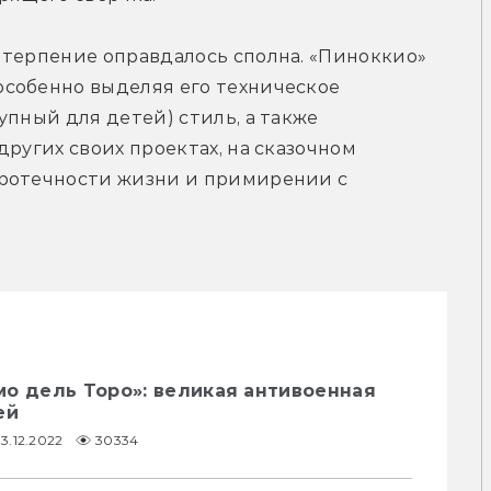
 терпение оправдалось сполна. «Пиноккио» 
собенно выделяя его техническое 
пный для детей) стиль, а также 
ругих своих проектах, на сказочном 
ротечности жизни и примирении с 
о дель Торо»: великая антивоенная
ей
13.12.2022
30334