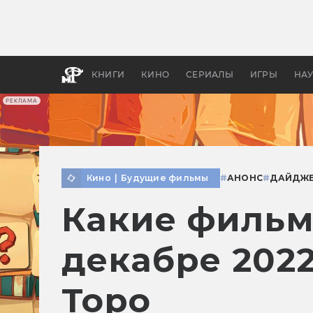
Какие
авгус
апока
детск
КНИГИ
КИНО
СЕРИАЛЫ
ИГРЫ
НА
РЕКЛАМА
Кино
|
Будущие фильмы
#
АНОНС
#
ДАЙДЖ
Какие фильм
декабре 2022
Торо