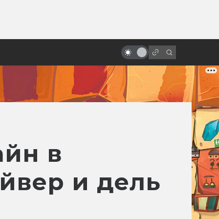
ы»:
ыло
Первые сцены, которые круче
всего остального фильма
айн в
йвер и дель