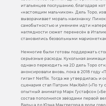
итальянцев послушанию, благодаря кот
«настоящим мальчиком». Дель Торо, изв
выворачивает мораль наизнанку: Пинок
самобытностью и умением идти напере
наглядности сюжет перенесён в Италию 
становились безвольными марионетка
Немногие были готовы поддержать столь
серьёзные расходы. Кукольная анимация
однако переходить на 2D дель Торо отка
анонсировали вновь, пока в 2018 году 
гигант Netflix. Тогда же утвердилась и 
сценария стал Патрик МакХэйл («По ту 
опытный аниматор Марк Густафсон («Бе
состав пополнился звёздами первой ве
Вальца до Юэна Макгрегора в роли гово