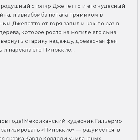
бродушный столяр Джепетто и его чудесный 
йна, и авиабомба попала прямиком в 
ый Джепетто от горя запил и как-то раз в 
ерева, которое росло на могиле его сына. 
 вернуть старику надежду, древесная фея 
ь и нарекла его Пиноккио…
рейлер
ов года! Мексиканский кудесник Гильермо 
кранизировать «Пиноккио» — разумеется, в 
я сказка Карло Коллоди учила юных 