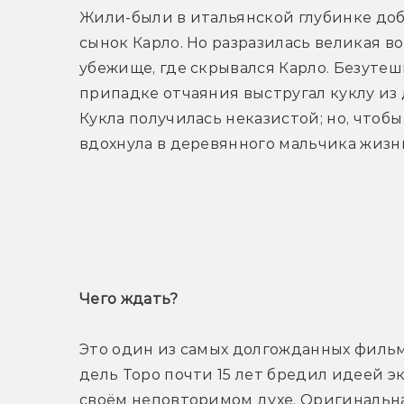
Жили-были в итальянской глубинке до
сынок Карло. Но разразилась великая во
убежище, где скрывался Карло. Безутешн
припадке отчаяния выстругал куклу из д
Кукла получилась неказистой; но, чтобы
вдохнула в деревянного мальчика жизн
Т
Чего ждать? 
Это один из самых долгожданных фильм
дель Торо почти 15 лет бредил идеей э
своём неповторимом духе. Оригинальна