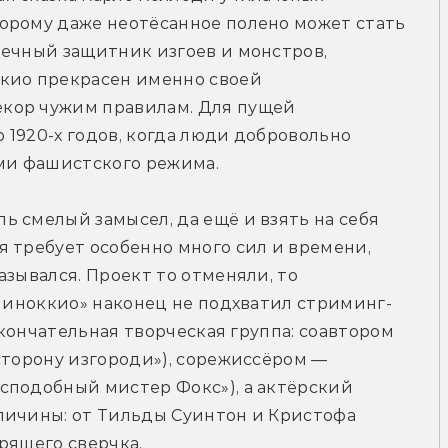
орому даже неотёсанное полено может стать 
ечный защитник изгоев и монстров, 
кио прекрасен именно своей 
кор чужим правилам. Для пущей 
1920-х годов, когда люди добровольно 
ми фашистского режима.
 смелый замысел, да ещё и взять на себя 
 требует особенно много сил и времени, 
зывался. Проект то отменяли, то 
«Пиноккио» наконец не подхватил стриминг-
окончательная творческая группа: соавтором 
сторону изгороди»), сорежиссёром — 
сподобный мистер Фокс»), а актёрский 
личины: от Тильды Суинтон и Кристофа 
рящего сверчка.