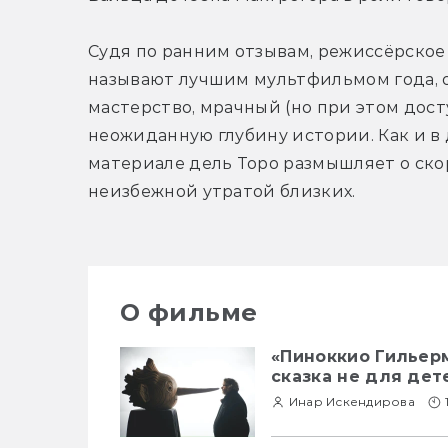
Судя по ранним отзывам, режиссёрское
называют лучшим мультфильмом года, о
мастерство, мрачный (но при этом досту
неожиданную глубину истории. Как и в д
материале дель Торо размышляет о ско
неизбежной утратой близких.
О фильме
«Пиноккио Гильерм
сказка не для дет
Инар Искендирова